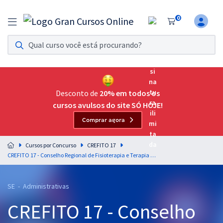
0
Assinatura Ilimitada 11
Acesso a todos os cursos. Teste grátis por 7 dias!
Assinatura OAB Até Passar
Acesso ilimitado a toda preparação para o Exame da
Desconto de
20% em todos os
Ordem, até você passar!
cursos avulsos do site SÓ HOJE!
Comprar agora
Residências Multiprofissionais
Preparação completa e intensiva para as principais
Cursos por Concurso
CREFITO 17
residências em saúde do Brasil
CREFITO 17 - Conselho Regional de Fisioterapia e Terapia Ocupacional da 17ª Região - Auxiliar Administrativo
Concursos
SE - Administrativas
Assinatura Ilimitada
CREFITO 17 - Conselho
Cursos 20% OFF