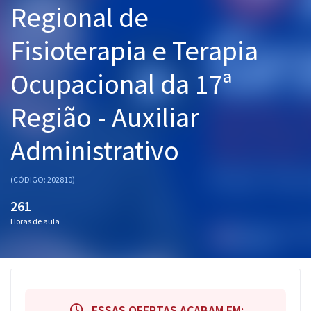
Regional de
Pós
Fisioterapia e Terapia
Graduação
Ocupacional da 17ª
OAB
Região - Auxiliar
Mentorias
Administrativo
Questões grátis
Conteúdo gratuito
(CÓDIGO: 202810)
Blog
261
Horas de aula
Aprovados
Atendimento
ESSAS OFERTAS ACABAM EM: