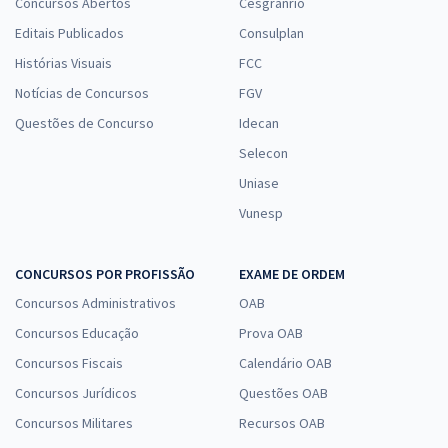
Concursos Abertos
Cesgranrio
Editais Publicados
Consulplan
Histórias Visuais
FCC
Notícias de Concursos
FGV
Questões de Concurso
Idecan
Selecon
Uniase
Vunesp
CONCURSOS POR PROFISSÃO
EXAME DE ORDEM
Concursos Administrativos
OAB
Concursos Educação
Prova OAB
Concursos Fiscais
Calendário OAB
Concursos Jurídicos
Questões OAB
Concursos Militares
Recursos OAB