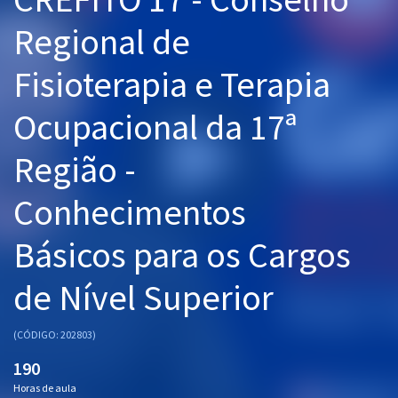
Pós
Regional de
Graduação
Fisioterapia e Terapia
OAB
Ocupacional da 17ª
Mentorias
Região -
Questões grátis
Conhecimentos
Conteúdo gratuito
Básicos para os Cargos
Blog
de Nível Superior
Aprovados
(CÓDIGO: 202803)
Atendimento
190
Horas de aula