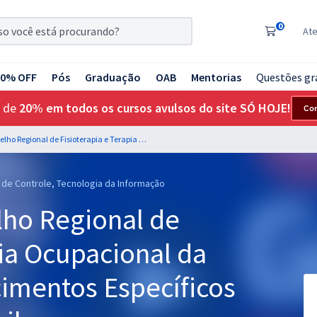
0
At
20% OFF
Pós
Graduação
OAB
Mentorias
Questões gr
 de
20% em todos os cursos avulsos do site SÓ HOJE!
Co
CREFITO 17 - Conselho Regional de Fisioterapia e Terapia Ocupacional da 17ª Região - Conhecimentos Específicos para Analista Contábil
e de Controle, Tecnologia da Informação
lho Regional de
pia Ocupacional da
cimentos Específicos