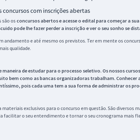
os concursos com inscrições abertas
s são os
concursos abertos e acesse o edital para começar a sua
ido pode lhe fazer perder a inscrição e ver o seu sonho se dis
 em andamento e até mesmo os previstos. Ter em mente os concurso
ais qualidade.
 maneira de estudar para o processo seletivo. Os nossos curso
uito bem como as bancas organizadoras trabalham. Conhecer a
tíssimo, pois cada uma tem a sua forma de administrar os proc
 a materiais exclusivos para o concurso em questão. São diversos 
a facilitar o seu entendimento e tornar o seu cronograma mais fle