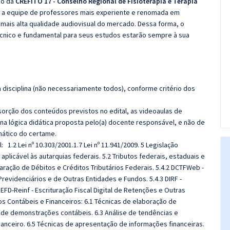
co da
CREFITO 17 - Conselho Regional de Fisioterapia e Terapia
u a equipe de professores mais experiente e renomada em
 mais alta qualidade audiovisual do mercado. Dessa forma, o
cnico e fundamental para seus estudos estarão sempre à sua
disciplina (não necessariamente todos), conforme critério dos
sorção dos conteúdos previstos no edital, as videoaulas de
a lógica didática proposta pelo(a) docente responsável, e não de
ático do certame.
al:
1.2 Lei nº 10.303/2001.
1.7 Lei nº 11.941/2009. 5 Legislação
a aplicável às autarquias federais. 5.2 Tributos federais, estaduais e
laração de Débitos e Créditos Tributários Federais. 5.4.2 DCTFWeb -
revidenciários e de Outras Entidades e Fundos. 5.4.3 DIRF -
FD-Reinf - Escrituração Fiscal Digital de Retenções e Outras
ios Contábeis e Financeiros: 6.1 Técnicas de elaboração de
ica de demonstrações contábeis. 6.3 Análise de tendências e
anceiro. 6.5 Técnicas de apresentação de informações financeiras.