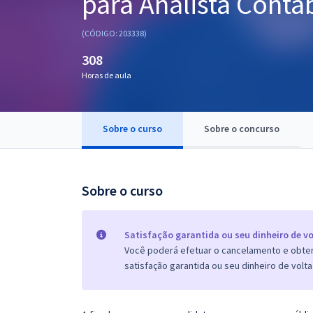
para Analista Contáb
Pós
(CÓDIGO: 203338)
Graduação
308
Horas de aula
OAB
Mentorias
Sobre o curso
Sobre o concurso
Questões grátis
Conteúdo gratuito
Sobre o curso
Blog
Aprovados
Satisfação garantida ou seu dinheiro de vo
Você poderá efetuar o cancelamento e obter 
satisfação garantida ou seu dinheiro de volta
Atendimento