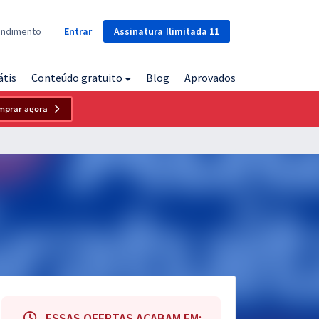
Assinatura
Ilimitada
11
endimento
Entrar
átis
Conteúdo gratuito
Blog
Aprovados
mprar agora
ESSAS OFERTAS ACABAM EM: