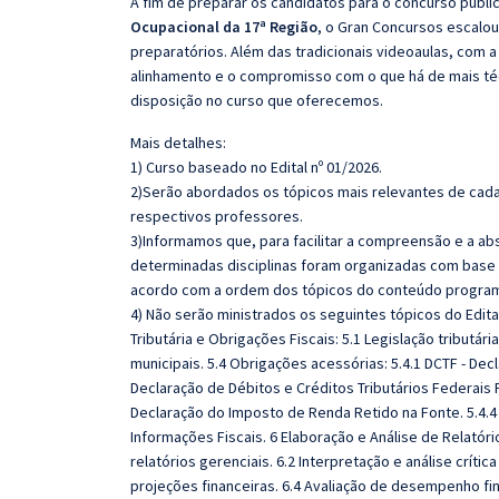
A fim de preparar os candidatos para o concurso públi
Ocupacional da 17ª Região
, o Gran Concursos escalo
preparatórios. Além das tradicionais videoaulas, com a
alinhamento e o compromisso com o que há de mais té
disposição no curso que oferecemos.
Mais detalhes:
1) Curso baseado no Edital nº 01/2026.
2)Serão abordados os tópicos mais relevantes de cada 
respectivos professores.
3)Informamos que, para facilitar a compreensão e a ab
determinadas disciplinas foram organizadas com base n
acordo com a ordem dos tópicos do conteúdo program
4) Não serão ministrados os seguintes tópicos do Edit
Tributária e Obrigações Fiscais: 5.1 Legislação tributári
municipais. 5.4 Obrigações acessórias: 5.4.1 DCTF - Dec
Declaração de Débitos e Créditos Tributários Federais P
Declaração do Imposto de Renda Retido na Fonte. 5.4.4 E
Informações Fiscais. 6 Elaboração e Análise de Relatór
relatórios gerenciais. 6.2 Interpretação e análise crít
projeções financeiras. 6.4 Avaliação de desempenho fin