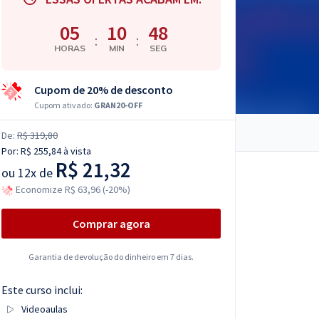
05
10
47
:
:
HORAS
MIN
SEG
Cupom de 20% de desconto
Cupom ativado:
GRAN20-OFF
De:
R$ 319,80
Por:
R$ 255,84
à vista
R$ 21,32
ou
12x de
Economize R$ 63,96 (-20%)
Comprar agora
Garantia de devolução do dinheiro em 7 dias.
Este curso inclui:
Videoaulas