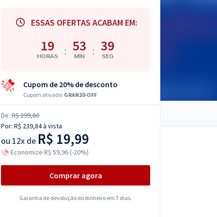
ESSAS OFERTAS ACABAM EM:
19
53
38
:
:
HORAS
MIN
SEG
Cupom de 20% de desconto
Cupom ativado:
GRAN20-OFF
De:
R$ 299,80
Por:
R$ 239,84
à vista
R$ 19,99
ou
12x de
Economize R$ 59,96 (-20%)
Comprar agora
Garantia de devolução do dinheiro em 7 dias.