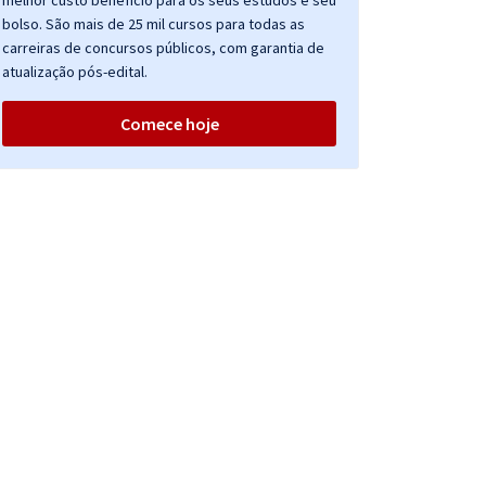
melhor custo benefício para os seus estudos e seu
bolso. São mais de 25 mil cursos para todas as
carreiras de concursos públicos, com garantia de
atualização pós-edital.
Comece hoje