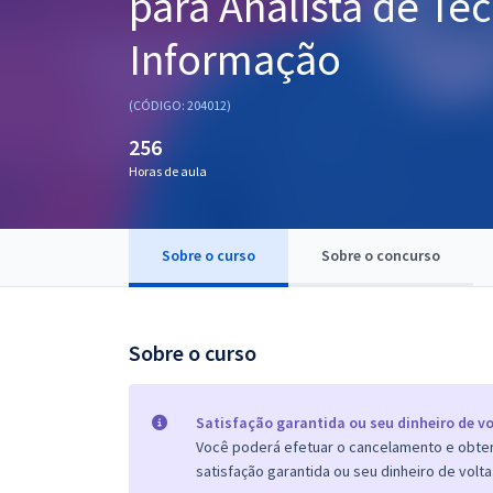
para Analista de Te
Pós
Informação
Graduação
(CÓDIGO: 204012)
OAB
256
Mentorias
Horas de aula
Questões grátis
Sobre o curso
Sobre o concurso
Conteúdo gratuito
Blog
Sobre o curso
Aprovados
Atendimento
Satisfação garantida ou seu dinheiro de vo
Você poderá efetuar o cancelamento e obter 
satisfação garantida ou seu dinheiro de volta