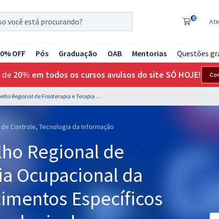
0
At
20% OFF
Pós
Graduação
OAB
Mentorias
Questões gr
 de
20% em todos os cursos avulsos do site SÓ HOJE!
Co
CREFITO 17 - Conselho Regional de Fisioterapia e Terapia Ocupacional da 17ª Região - Conhecimentos Específicos para Analista de Tecnologia da Informação
e de Controle, Tecnologia da Informação
lho Regional de
pia Ocupacional da
cimentos Específicos