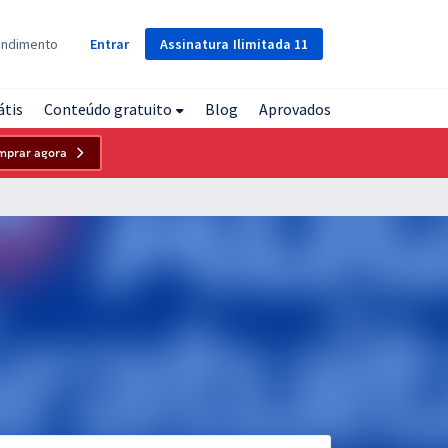
Assinatura
Ilimitada
11
endimento
Entrar
átis
Conteúdo gratuito
Blog
Aprovados
mprar agora