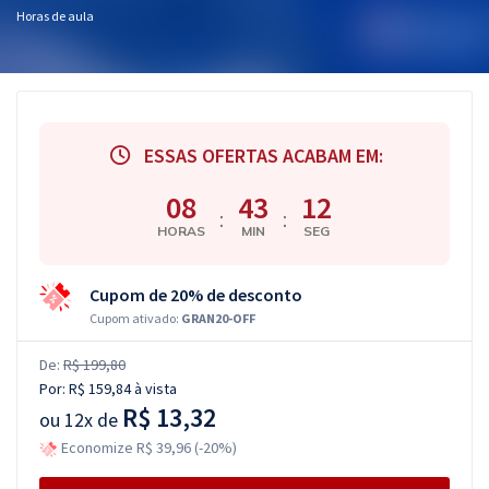
Horas de aula
ESSAS OFERTAS ACABAM EM:
08
43
11
:
:
HORAS
MIN
SEG
Cupom de 20% de desconto
Cupom ativado:
GRAN20-OFF
De:
R$ 199,80
Por:
R$ 159,84
à vista
R$ 13,32
ou
12x de
Economize R$ 39,96 (-20%)