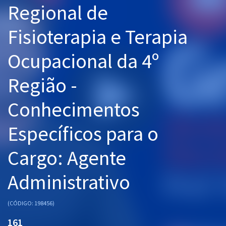
Regional de
Pós
Fisioterapia e Terapia
Graduação
Ocupacional da 4º
OAB
Região -
Mentorias
Conhecimentos
Questões grátis
Conteúdo gratuito
Específicos para o
Blog
Cargo: Agente
Aprovados
Administrativo
Atendimento
(CÓDIGO: 198456)
161