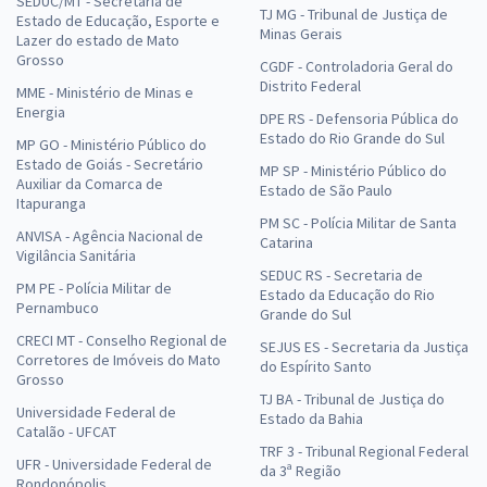
SEDUC/MT - Secretaria de
TJ MG - Tribunal de Justiça de
Estado de Educação, Esporte e
Minas Gerais
Lazer do estado de Mato
Grosso
CGDF - Controladoria Geral do
Distrito Federal
MME - Ministério de Minas e
Energia
DPE RS - Defensoria Pública do
Estado do Rio Grande do Sul
MP GO - Ministério Público do
Estado de Goiás - Secretário
MP SP - Ministério Público do
Auxiliar da Comarca de
Estado de São Paulo
Itapuranga
PM SC - Polícia Militar de Santa
ANVISA - Agência Nacional de
Catarina
Vigilância Sanitária
SEDUC RS - Secretaria de
PM PE - Polícia Militar de
Estado da Educação do Rio
Pernambuco
Grande do Sul
CRECI MT - Conselho Regional de
SEJUS ES - Secretaria da Justiça
Corretores de Imóveis do Mato
do Espírito Santo
Grosso
TJ BA - Tribunal de Justiça do
Universidade Federal de
Estado da Bahia
Catalão - UFCAT
TRF 3 - Tribunal Regional Federal
UFR - Universidade Federal de
da 3ª Região
Rondonópolis