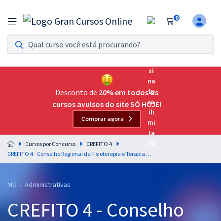
0
Assinatura Ilimitada 11
Acesso a todos os cursos. Teste grátis por 7 dias!
Assinatura OAB Até Passar
Acesso ilimitado a toda preparação para o Exame da
Desconto de
20% em todos os
Ordem, até você passar!
cursos avulsos do site SÓ HOJE!
Comprar agora
Residências Multiprofissionais
Preparação completa e intensiva para as principais
Cursos por Concurso
CREFITO 4
residências em saúde do Brasil
CREFITO 4 - Conselho Regional de Fisioterapia e Terapia Ocupacional da 4º Região - Conhecimentos Específicos para o Cargo: Agente Administrativo
Concursos
MG - Administrativas
Assinatura Ilimitada
CREFITO 4 - Conselho
Cursos 20% OFF