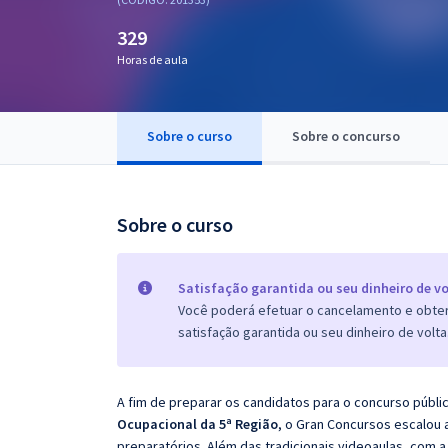
Pós
329
Graduação
Horas de aula
OAB
Sobre o curso
Sobre o concurso
Mentorias
Questões grátis
Sobre o curso
Conteúdo gratuito
Blog
Satisfação garantida ou seu dinheiro de vo
Você poderá efetuar o cancelamento e obter 
Aprovados
satisfação garantida ou seu dinheiro de volta
Atendimento
A fim de preparar os candidatos para o concurso públi
Ocupacional da 5ª Região
, o Gran Concursos escalou
preparatórios. Além das tradicionais videoaulas, com a