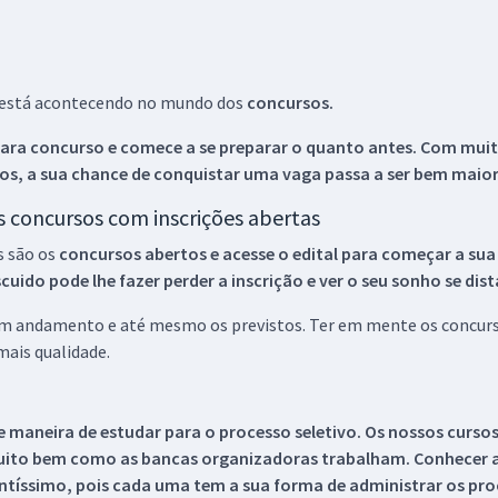
ue está acontecendo no mundo dos
concursos.
ara concurso e comece a se preparar o quanto antes. Com muita
os, a sua chance de conquistar uma vaga passa a ser bem maior
os concursos com inscrições abertas
s são os
concursos abertos e acesse o edital para começar a sua
ido pode lhe fazer perder a inscrição e ver o seu sonho se dis
 em andamento e até mesmo os previstos. Ter em mente os concurso
ais qualidade.
 maneira de estudar para o processo seletivo. Os nossos curso
uito bem como as bancas organizadoras trabalham. Conhecer a
tíssimo, pois cada uma tem a sua forma de administrar os proc