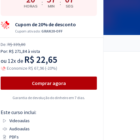
:
:
HORAS
MIN
SEG
Cupom de 20% de desconto
Cupom ativado:
GRAN20-OFF
De:
R$ 339,80
Por:
R$ 271,84
à vista
R$ 22,65
ou
12x de
Economize R$ 67,96 (-20%)
Comprar agora
Garantia de devolução do dinheiro em 7 dias.
Este curso inclui:
Videoaulas
Audioaulas
PDFs