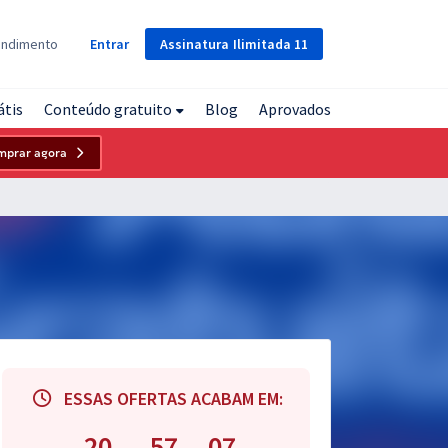
Assinatura
Ilimitada
11
endimento
Entrar
átis
Conteúdo gratuito
Blog
Aprovados
mprar agora
ESSAS OFERTAS ACABAM EM:
20
57
06