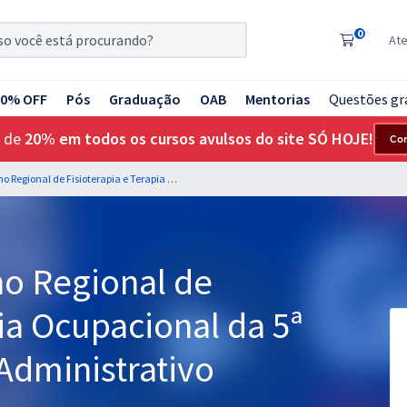
0
At
20% OFF
Pós
Graduação
OAB
Mentorias
Questões gr
 de
20% em todos os cursos avulsos do site SÓ HOJE!
Co
CREFITO 5 - Conselho Regional de Fisioterapia e Terapia Ocupacional da 5ª Região - Assistente Administrativo
ho Regional de
pia Ocupacional da 5ª
 Administrativo