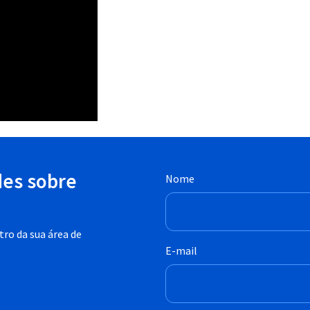
des sobre
Nome
ro da sua área de
E-mail