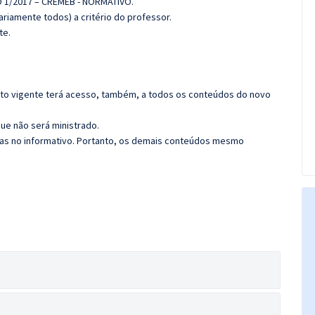
O 1/2017 – CREMEB - NORMATIVO.
riamente todos) a critério do professor.
te.
rato vigente terá acesso, também, a todos os conteúdos do novo
ue não será ministrado.
das no informativo. Portanto, os demais conteúdos mesmo