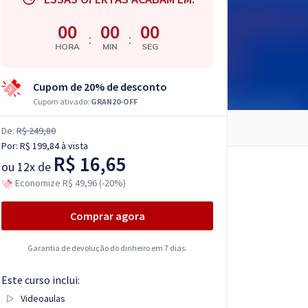
00
00
00
:
:
HORA
MIN
SEG
Cupom de 20% de desconto
Cupom ativado:
GRAN20-OFF
De:
R$ 249,80
Por:
R$ 199,84
à vista
R$ 16,65
ou
12x de
Economize R$ 49,96 (-20%)
Comprar agora
Garantia de devolução do dinheiro em 7 dias.
Este curso inclui:
Videoaulas