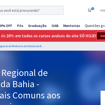
0
At
20% OFF
Pós
Graduação
OAB
Mentorias
Questões gr
 de
20% em todos os cursos avulsos do site SÓ HOJE!
Co
CREMEB - Conselho Regional de Medicina do Estado da Bahia - Conhecimentos Gerais Comuns aos Cargos de Nível Superior
 Regional de
da Bahia -
ais Comuns aos