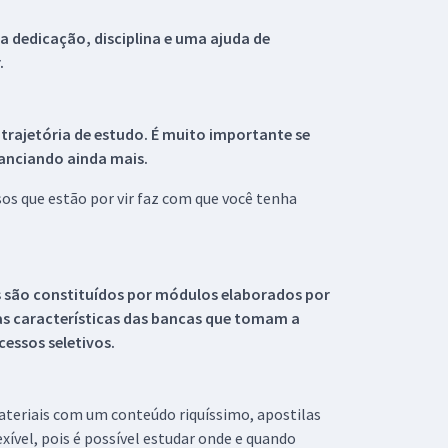
 dedicação, disciplina e uma ajuda de
.
 trajetória de estudo. É muito importante se
tanciando ainda mais.
s que estão por vir faz com que você tenha
s são constituídos por módulos elaborados por
s características das bancas que tomam a
essos seletivos.
materiais com um conteúdo riquíssimo, apostilas
xível, pois é possível estudar onde e quando