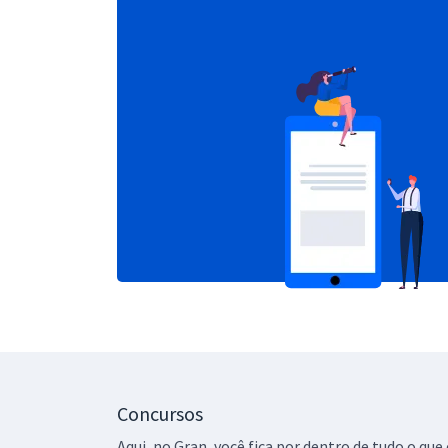
Concursos
Aqui, no Gran, você fica por dentro de tudo o q