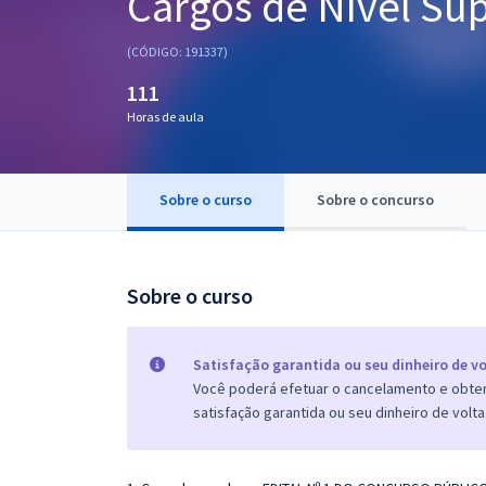
Cargos de Nível Sup
Pós
(CÓDIGO: 191337)
Graduação
111
Horas de aula
OAB
Mentorias
Sobre o curso
Sobre o concurso
Questões grátis
Conteúdo gratuito
Sobre o curso
Blog
Aprovados
Satisfação garantida ou seu dinheiro de vo
Você poderá efetuar o cancelamento e obter 
satisfação garantida ou seu dinheiro de volta
Atendimento