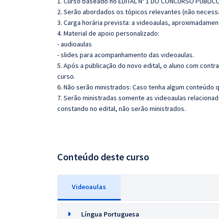
1. Curso baseado no EDITAL Nº 1 DO CONCURSO PÚBLIC
2. Serão abordados os tópicos relevantes (não necessa
3. Carga horária prevista: a videoaulas, aproximadamen
4. Material de apoio personalizado:
- audioaulas
- slides para acompanhamento das videoaulas.
5. Após a publicação do novo edital, o aluno com cont
curso.
6. Não serão ministrados: Caso tenha algum conteúdo q
7. Serão ministradas somente as videoaulas relaciona
constando no edital, não serão ministrados.
Conteúdo deste curso
Videoaulas
Língua Portuguesa