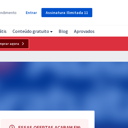
Assinatura
Ilimitada
11
endimento
Entrar
átis
Conteúdo gratuito
Blog
Aprovados
mprar agora
ESSAS OFERTAS ACABAM EM: