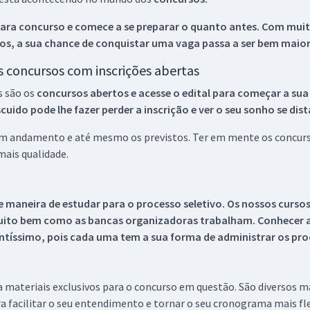
ara concurso e comece a se preparar o quanto antes. Com muita
os, a sua chance de conquistar uma vaga passa a ser bem maior
os concursos com inscrições abertas
s são os
concursos abertos e acesse o edital para começar a sua
ido pode lhe fazer perder a inscrição e ver o seu sonho se dis
 em andamento e até mesmo os previstos. Ter em mente os concurso
ais qualidade.
 maneira de estudar para o processo seletivo. Os nossos curso
uito bem como as bancas organizadoras trabalham. Conhecer a
tíssimo, pois cada uma tem a sua forma de administrar os proc
 a materiais exclusivos para o concurso em questão. São diversos 
a facilitar o seu entendimento e tornar o seu cronograma mais fle