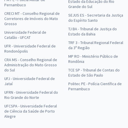
Estado da Educação do Rio
Pernambuco
Grande do Sul
CRECI MT - Conselho Regional de
SEJUS ES - Secretaria da Justiça
Corretores de Imóveis do Mato
do Espírito Santo
Grosso
TJ BA - Tribunal de Justiça do
Universidade Federal de
Estado da Bahia
Catalão - UFCAT
TRF 3 - Tribunal Regional Federal
UFR - Universidade Federal de
da 3ª Região
Rondonópolis
MP RO - Ministério Público de
CRA MS - Conselho Regional de
Rondônia
Administração do Mato Grosso
do Sul
TCE SP - Tribunal de Contas do
Estado de São Paulo
UFJ - Universidade Federal de
Jataí
Politec PE - Polícia Científica de
Pernambuco
UFRN - Universidade Federal do
Rio Grande do Norte
UFCSPA - Universidade Federal
de Ciência da Saúde de Porto
Alegre