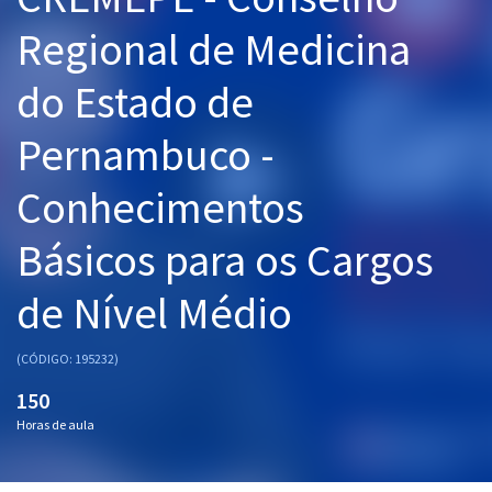
Pós
Regional de Medicina
Graduação
do Estado de
OAB
Pernambuco -
Mentorias
Conhecimentos
Questões grátis
Básicos para os Cargos
Conteúdo gratuito
de Nível Médio
Blog
Aprovados
(CÓDIGO: 195232)
150
Atendimento
Horas de aula