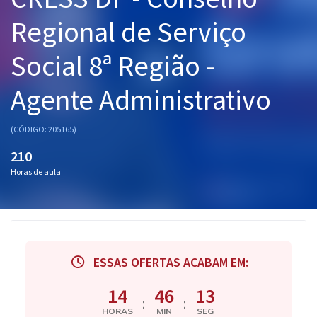
Pós
Regional de Serviço
Graduação
Social 8ª Região -
OAB
Agente Administrativo
Mentorias
(CÓDIGO: 205165)
Questões grátis
210
Horas de aula
Conteúdo gratuito
Blog
Aprovados
ESSAS OFERTAS ACABAM EM:
Atendimento
14
46
12
:
:
HORAS
MIN
SEG