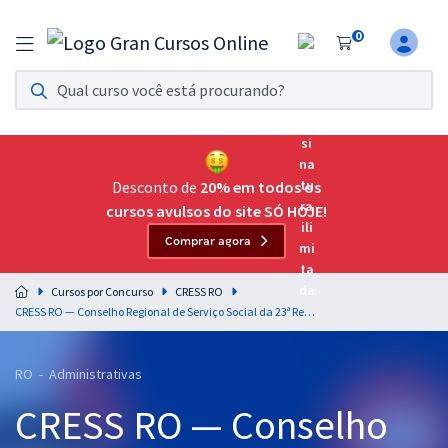
0
Assinatura Ilimitada 11
Acesso a todos os cursos. Teste grátis por 7 dias!
Assinatura OAB Até Passar
Acesso ilimitado a toda preparação para o Exame da
Desconto de
20% em todos os
Ordem, até você passar!
cursos avulsos do site SÓ HOJE!
Comprar agora
Residências Multiprofissionais
Preparação completa e intensiva para as principais
Cursos por Concurso
CRESS RO
residências em saúde do Brasil
CRESS RO — Conselho Regional de Serviço Social da 23ª Região - Conhecimentos Específicos e Legislação para o Cargo de Agente Fiscal com a Equipe Gran
Concursos
RO - Administrativas
Assinatura Ilimitada
CRESS RO — Conselho
Cursos 20% OFF