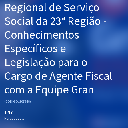
Regional de Serviço
Pós
Social da 23ª Região -
Graduação
Conhecimentos
OAB
Específicos e
Mentorias
Legislação para o
Questões grátis
Conteúdo gratuito
Cargo de Agente Fiscal
Blog
com a Equipe Gran
Aprovados
(CÓDIGO: 207348)
Atendimento
147
Horas de aula