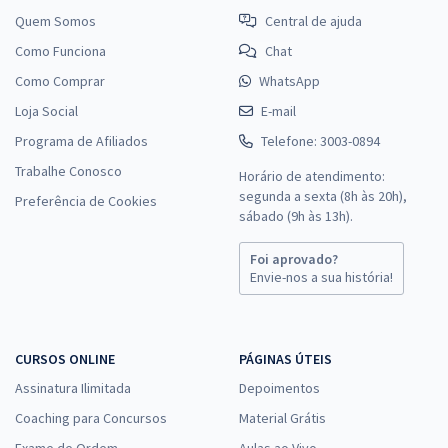
Quem Somos
Central de ajuda
Como Funciona
Chat
Como Comprar
WhatsApp
Loja Social
E-mail
Programa de Afiliados
Telefone: 3003-0894
Trabalhe Conosco
Horário de atendimento:
segunda a sexta (8h às 20h),
Preferência de Cookies
sábado (9h às 13h).
Foi aprovado?
Envie-nos a sua história!
CURSOS ONLINE
PÁGINAS ÚTEIS
Assinatura Ilimitada
Depoimentos
Coaching para Concursos
Material Grátis
Exame de Ordem
Aulas ao Vivo