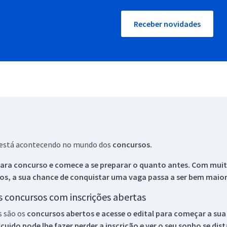
Receber novidades
ue está acontecendo no mundo dos
concursos.
ara concurso e comece a se preparar o quanto antes. Com muita
os, a sua chance de conquistar uma vaga passa a ser bem maior
os concursos com inscrições abertas
s são os
concursos abertos e acesse o edital para começar a sua
ido pode lhe fazer perder a inscrição e ver o seu sonho se dis