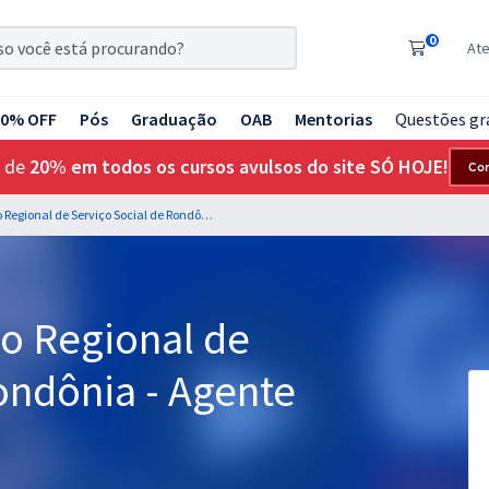
0
At
20% OFF
Pós
Graduação
OAB
Mentorias
Questões gr
 de
20% em todos os cursos avulsos do site SÓ HOJE!
Co
CRESS RO - Conselho Regional de Serviço Social de Rondônia - Agente Administrativo
o Regional de
ondônia - Agente