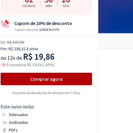
:
:
HORAS
MIN
SEG
Cupom de 20% de desconto
Cupom ativado:
GRAN20-OFF
De:
R$ 297,90
Por:
R$ 238,32
à vista
R$ 19,86
ou
12x de
Economize R$ 59,58 (-20%)
Comprar agora
Garantia de devolução do dinheiro em 7 dias.
Este curso inclui:
Videoaulas
Audioaulas
PDFs