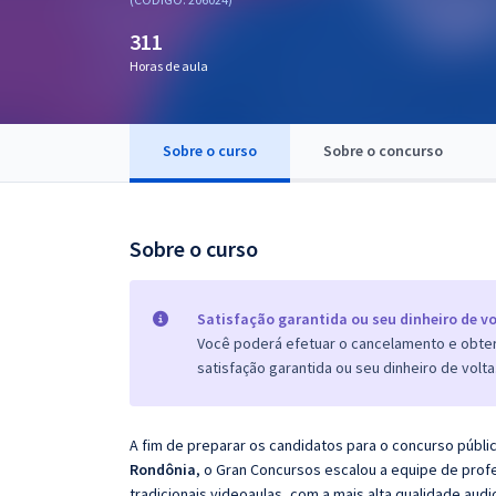
Pós
311
Graduação
Horas de aula
OAB
Sobre o curso
Sobre o concurso
Mentorias
Questões grátis
Sobre o curso
Conteúdo gratuito
Blog
Satisfação garantida ou seu dinheiro de vo
Você poderá efetuar o cancelamento e obter 
Aprovados
satisfação garantida ou seu dinheiro de volta
Atendimento
A fim de preparar os candidatos para o concurso públi
Rondônia
, o Gran Concursos escalou a equipe de pro
tradicionais videoaulas, com a mais alta qualidade au