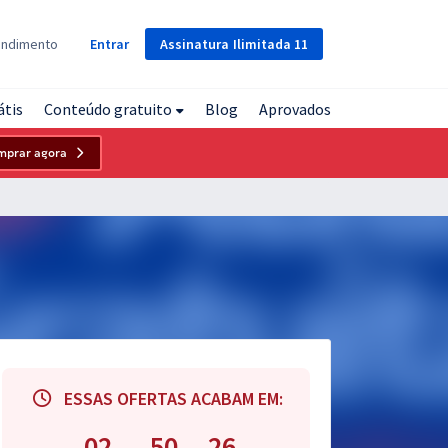
Assinatura
Ilimitada
11
endimento
Entrar
átis
Conteúdo gratuito
Blog
Aprovados
mprar agora
ESSAS OFERTAS ACABAM EM:
02
50
25