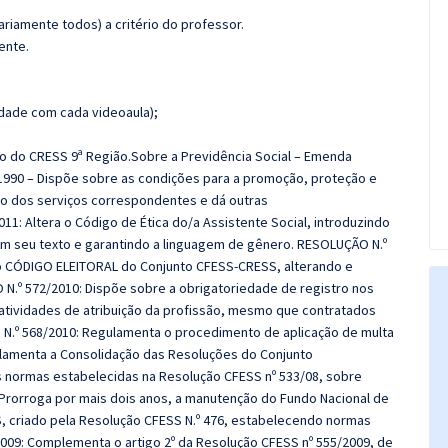
riamente todos) a critério do professor.
ente.
dade com cada videoaula);
no do CRESS 9ª Região.Sobre a Previdência Social – Emenda
e 1990 – Dispõe sobre as condições para a promoção, proteção e
to dos serviços correspondentes e dá outras
1: Altera o Código de Ética do/a Assistente Social, introduzindo
em seu texto e garantindo a linguagem de gênero. RESOLUÇÃO N.º
o CÓDIGO ELEITORAL do Conjunto CFESS‐CRESS, alterando e
N.º 572/2010: Dispõe sobre a obrigatoriedade de registro nos
atividades de atribuição da profissão, mesmo que contratados
N.º 568/2010: Regulamenta o procedimento de aplicação de multa
ulamenta a Consolidação das Resoluções do Conjunto
 normas estabelecidas na Resolução CFESS nº 533/08, sobre
Prorroga por mais dois anos, a manutenção do Fundo Nacional de
, criado pela Resolução CFESS N.º 476, estabelecendo normas
09: Complementa o artigo 2º da Resolução CFESS nº 555/2009, de