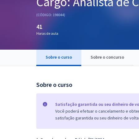
Cargo: Analista de
Pós
(CÓDIGO: 198044)
Graduação
41
Horas de aula
OAB
Mentorias
Sobre o curso
Sobre o concurso
Questões grátis
Conteúdo gratuito
Sobre o curso
Blog
Aprovados
Satisfação garantida ou seu dinheiro de vo
Você poderá efetuar o cancelamento e obter 
satisfação garantida ou seu dinheiro de volta
Atendimento