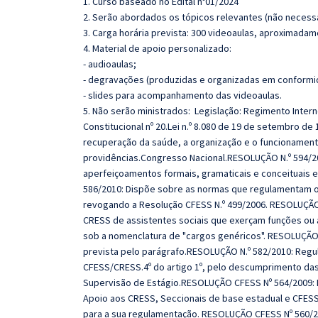
1. Curso baseado no Edital nº01/2024
2. Serão abordados os tópicos relevantes (não necessa
3. Carga horária prevista: 300 videoaulas, aproximadam
4. Material de apoio personalizado:
- audioaulas;
- degravações (produzidas e organizadas em conformi
- slides para acompanhamento das videoaulas.
5. Não serão ministrados: Legislação: Regimento Inter
Constitucional nº 20.Lei n.º 8.080 de 19 de setembro d
recuperação da saúde, a organização e o funcionamen
providências.Congresso Nacional.RESOLUÇÃO N.º 594/201
aperfeiçoamentos formais, gramaticais e conceituais 
586/2010: Dispõe sobre as normas que regulamentam 
revogando a Resolução CFESS N.º 499/2006. RESOLUÇÃO 
CRESS de assistentes sociais que exerçam funções ou 
sob a nomenclatura de "cargos genéricos". RESOLUÇÃO 
prevista pelo parágrafo.RESOLUÇÃO N.º 582/2010: Reg
CFESS/CRESS.4º do artigo 1º, pelo descumprimento das
Supervisão de Estágio.RESOLUÇÃO CFESS Nº 564/2009: 
Apoio aos CRESS, Seccionais de base estadual e CFESS
para a sua regulamentação. RESOLUÇÃO CFESS Nº 560/20