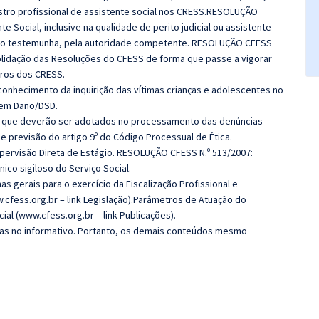
stro profissional de assistente social nos CRESS.RESOLUÇÃO
e Social, inclusive na qualidade de perito judicial ou assistente
mo testemunha, pela autoridade competente. RESOLUÇÃO CFESS
onsolidação das Resoluções do CFESS de forma que passe a vigorar
dros dos CRESS.
onhecimento da inquirição das vítimas crianças e adolescentes no
Sem Dano/DSD.
s que deverão ser adotados no processamento das denúncias
previsão do artigo 9º do Código Processual de Ética.
ervisão Direta de Estágio. RESOLUÇÃO CFESS N.º 513/2007:
ico sigiloso do Serviço Social.
gerais para o exercício da Fiscalização Profissional e
ww.cfess.org.br – link Legislação).Parâmetros de Atuação do
ial (www.cfess.org.br – link Publicações).
das no informativo. Portanto, os demais conteúdos mesmo