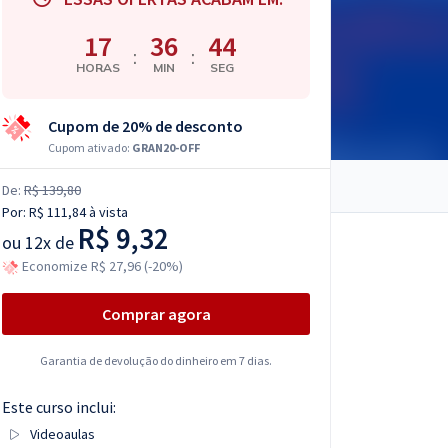
17
36
43
:
:
HORAS
MIN
SEG
Cupom de 20% de desconto
Cupom ativado:
GRAN20-OFF
De:
R$ 139,80
Por:
R$ 111,84
à vista
R$ 9,32
ou
12x de
Economize R$ 27,96 (-20%)
Comprar agora
Garantia de devolução do dinheiro em 7 dias.
Este curso inclui:
Videoaulas