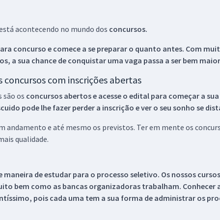
ue está acontecendo no mundo dos
concursos.
ara concurso e comece a se preparar o quanto antes. Com muita
os, a sua chance de conquistar uma vaga passa a ser bem maior
os concursos com inscrições abertas
s são os
concursos abertos e acesse o edital para começar a sua
ido pode lhe fazer perder a inscrição e ver o seu sonho se dis
 em andamento e até mesmo os previstos. Ter em mente os concurso
ais qualidade.
 maneira de estudar para o processo seletivo. Os nossos curso
uito bem como as bancas organizadoras trabalham. Conhecer a
tíssimo, pois cada uma tem a sua forma de administrar os proc