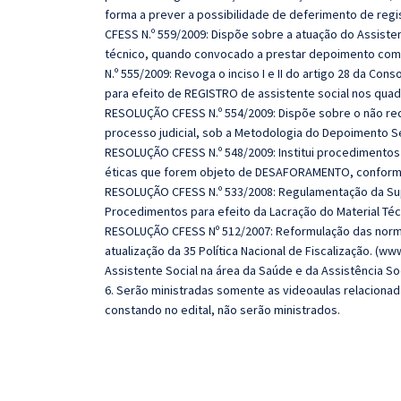
forma a prever a possibilidade de deferimento de regi
CFESS N.º 559/2009: Dispõe sobre a atuação do Assistent
técnico, quando convocado a prestar depoimento co
N.º 555/2009: Revoga o inciso I e II do artigo 28 da C
para efeito de REGISTRO de assistente social nos qua
RESOLUÇÃO CFESS N.º 554/2009: Dispõe sobre o não rec
processo judicial, sob a Metodologia do Depoimento 
RESOLUÇÃO CFESS N.º 548/2009: Institui procedimento
éticas que forem objeto de DESAFORAMENTO, conforme 
RESOLUÇÃO CFESS N.º 533/2008: Regulamentação da Sup
Procedimentos para efeito da Lacração do Material Técn
RESOLUÇÃO CFESS Nº 512/2007: Reformulação das normas 
atualização da 35 Política Nacional de Fiscalização. (w
Assistente Social na área da Saúde e da Assistência Soc
6. Serão ministradas somente as videoaulas relaciona
constando no edital, não serão ministrados.