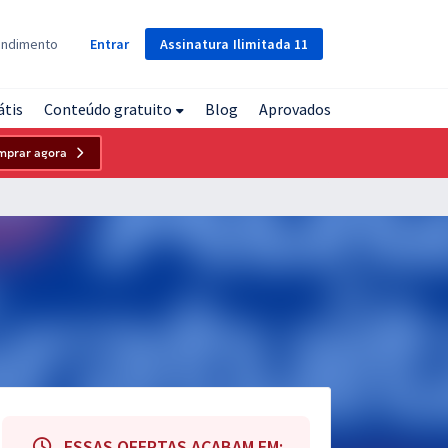
Assinatura
Ilimitada
11
endimento
Entrar
átis
Conteúdo gratuito
Blog
Aprovados
mprar agora
ESSAS OFERTAS ACABAM EM: