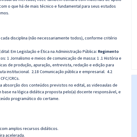
com o que há de mais técnico e fundamental para seus estudos
emos.
cada disciplina (não necessariamente todos), conforme critério
dital: Em
Legislação e Ética na Administração Pública
: Regimento
cos:
1 Jornalismo e meios de comunicação de massa: 1 .1 História e
nicas de produção, apuração, entrevista, redação e edição para
auta institucional. 2.18 Comunicação pública e empresarial. 4.2
a CFC/CRCs.
 a absorção dos conteúdos previstos no edital, as videoaulas de
 base na lógica didática proposta pelo(a) docente responsável, e
teúdo programático do certame.
 com amplos recursos didáticos.
ira acelerada.