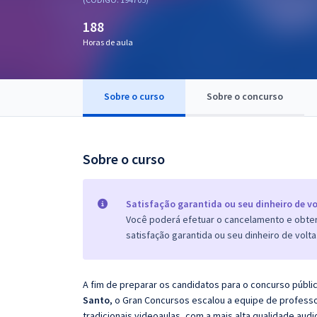
Pós
188
Graduação
Horas de aula
OAB
Sobre o curso
Sobre o concurso
Mentorias
Questões grátis
Sobre o curso
Conteúdo gratuito
Blog
Satisfação garantida ou seu dinheiro de vo
Você poderá efetuar o cancelamento e obter 
Aprovados
satisfação garantida ou seu dinheiro de volta
Atendimento
A fim de preparar os candidatos para o concurso públi
Santo
, o Gran Concursos escalou a equipe de profess
tradicionais videoaulas, com a mais alta qualidade au