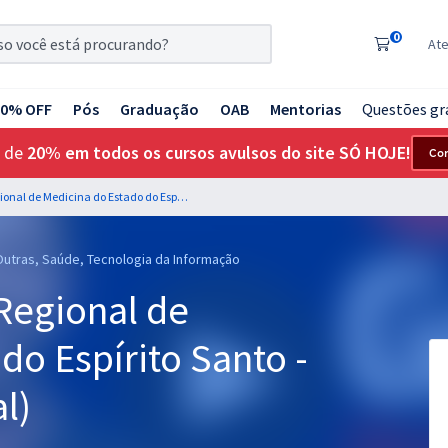
0
At
20% OFF
Pós
Graduação
OAB
Mentorias
Questões gr
 de
20% em todos os cursos avulsos do site SÓ HOJE!
Co
CRM ES - Conselho Regional de Medicina do Estado do Espírito Santo - Jornalista (Pré-edital)
 Outras, Saúde, Tecnologia da Informação
Regional de
do Espírito Santo -
l)