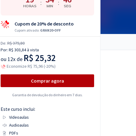
:
:
HORAS
MIN
SEG
Cupom de 20% de desconto
Cupom ativado:
GRAN20-OFF
De:
R$ 379,80
Por:
R$ 303,84
à vista
R$ 25,32
ou
12x de
Economize R$ 75,96 (-20%)
Comprar agora
Garantia de devolução do dinheiro em 7 dias.
Este curso inclui:
Videoaulas
Audioaulas
PDFs