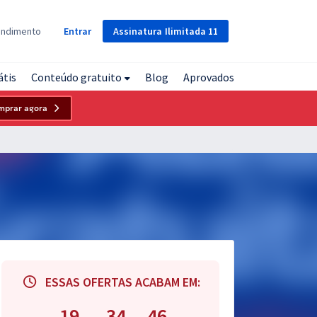
Assinatura
Ilimitada
11
endimento
Entrar
átis
Conteúdo gratuito
Blog
Aprovados
mprar agora
ESSAS OFERTAS ACABAM EM:
19
34
45