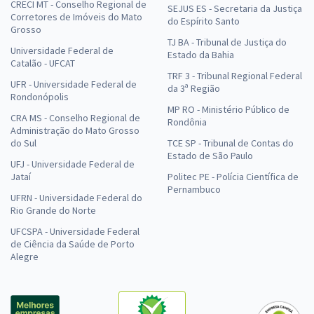
CRECI MT - Conselho Regional de
SEJUS ES - Secretaria da Justiça
Corretores de Imóveis do Mato
do Espírito Santo
Grosso
TJ BA - Tribunal de Justiça do
Universidade Federal de
Estado da Bahia
Catalão - UFCAT
TRF 3 - Tribunal Regional Federal
UFR - Universidade Federal de
da 3ª Região
Rondonópolis
MP RO - Ministério Público de
CRA MS - Conselho Regional de
Rondônia
Administração do Mato Grosso
do Sul
TCE SP - Tribunal de Contas do
Estado de São Paulo
UFJ - Universidade Federal de
Jataí
Politec PE - Polícia Científica de
Pernambuco
UFRN - Universidade Federal do
Rio Grande do Norte
UFCSPA - Universidade Federal
de Ciência da Saúde de Porto
Alegre