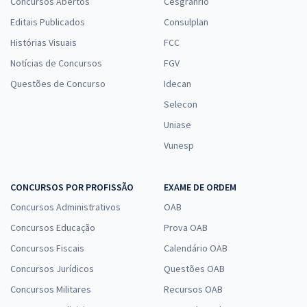
Concursos Abertos
Cesgranrio
Editais Publicados
Consulplan
Histórias Visuais
FCC
Notícias de Concursos
FGV
Questões de Concurso
Idecan
Selecon
Uniase
Vunesp
CONCURSOS POR PROFISSÃO
EXAME DE ORDEM
Concursos Administrativos
OAB
Concursos Educação
Prova OAB
Concursos Fiscais
Calendário OAB
Concursos Jurídicos
Questões OAB
Concursos Militares
Recursos OAB