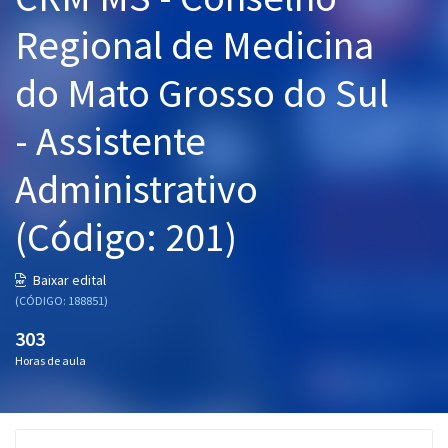
Pós
Regional de Medicina
Graduação
do Mato Grosso do Sul
OAB
- Assistente
Mentorias
Administrativo
Questões grátis
(Código: 201)
Conteúdo gratuito
Baixar edital
Blog
(CÓDIGO: 188851)
Aprovados
303
Horas de aula
Atendimento