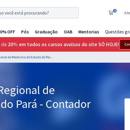
0
At
20% OFF
Pós
Graduação
OAB
Mentorias
Questões gr
 de
20% em todos os cursos avulsos do site SÓ HOJE!
Co
CRM PA - Conselho Regional de Medicina do Estado do Pará - Contador e Controle Interno
Regional de
do Pará - Contador