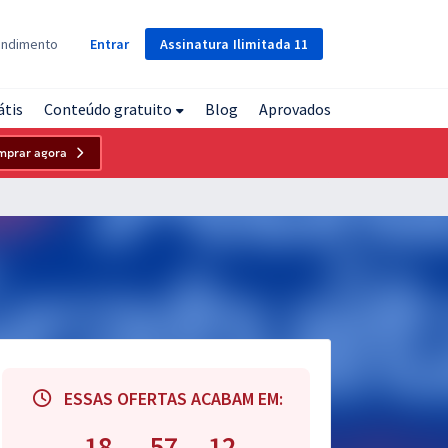
Assinatura
Ilimitada
11
endimento
Entrar
átis
Conteúdo gratuito
Blog
Aprovados
mprar agora
ESSAS OFERTAS ACABAM EM:
18
57
11