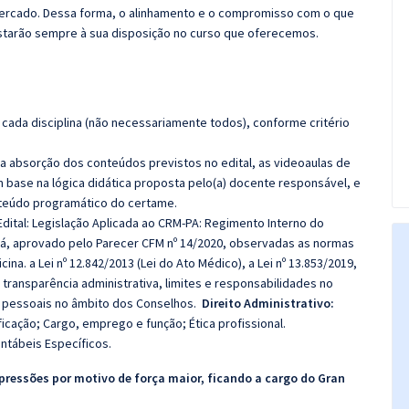
 mercado. Dessa forma, o alinhamento e o compromisso com o que
starão sempre à sua disposição no curso que oferecemos.
cada disciplina (não necessariamente todos), conforme critério
 a absorção dos conteúdos previstos no edital, as videoaulas de
 base na lógica didática proposta pelo(a) docente responsável, e
teúdo programático do certame.
dital: Legislação Aplicada ao CRM-PA: Regimento Interno do
rá, aprovado pelo Parecer CFM nº 14/2020, observadas as normas
a. a Lei nº 12.842/2013 (Lei do Ato Médico), a Lei nº 13.853/2019,
transparência administrativa, limites e responsabilidades no
s pessoais no âmbito dos Conselhos.
Direito Administrativo:
icação; Cargo, emprego e função; Ética profissional.
tábeis Específicos.
pressões por motivo de força maior, ficando a cargo do
Gran