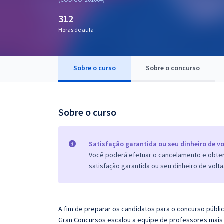
Pós
312
Graduação
Horas de aula
OAB
Sobre o curso
Sobre o concurso
Mentorias
Questões grátis
Sobre o curso
Conteúdo gratuito
Blog
Satisfação garantida ou seu dinheiro de vo
Você poderá efetuar o cancelamento e obter 
Aprovados
satisfação garantida ou seu dinheiro de volta
Atendimento
A fim de preparar os candidatos para o concurso públi
Gran
Concursos escalou a equipe de professores mais 