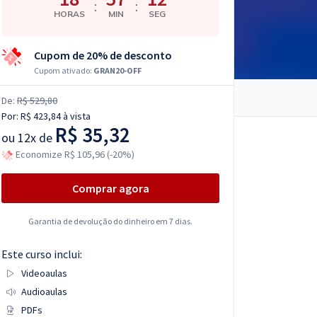
:
:
HORAS
MIN
SEG
Cupom de 20% de desconto
Cupom ativado:
GRAN20-OFF
De:
R$ 529,80
Por:
R$ 423,84
à vista
R$ 35,32
ou
12x de
Economize R$ 105,96 (-20%)
Comprar agora
Garantia de devolução do dinheiro em 7 dias.
Este curso inclui:
Videoaulas
Audioaulas
PDFs