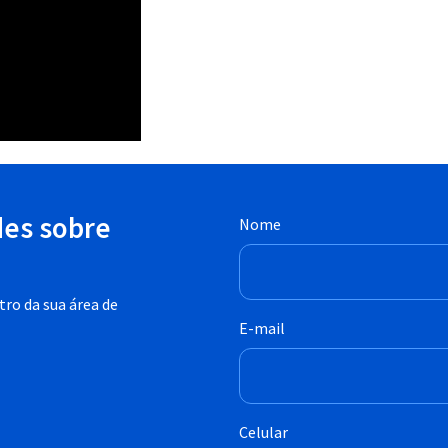
des sobre
Nome
ro da sua área de
E-mail
Celular