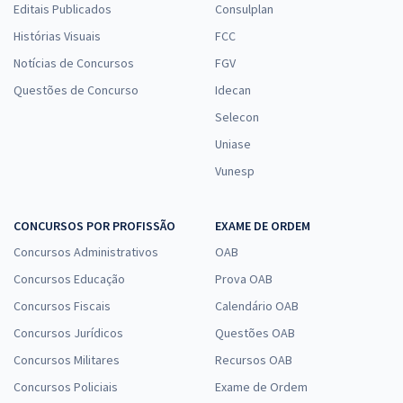
Editais Publicados
Consulplan
Histórias Visuais
FCC
Notícias de Concursos
FGV
Questões de Concurso
Idecan
Selecon
Uniase
Vunesp
CONCURSOS POR PROFISSÃO
EXAME DE ORDEM
Concursos Administrativos
OAB
Concursos Educação
Prova OAB
Concursos Fiscais
Calendário OAB
Concursos Jurídicos
Questões OAB
Concursos Militares
Recursos OAB
Concursos Policiais
Exame de Ordem