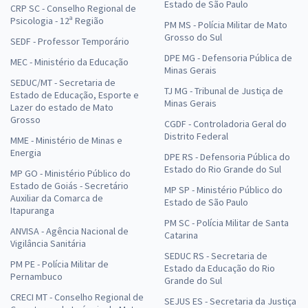
Estado de São Paulo
CRP SC - Conselho Regional de
Psicologia - 12ª Região
PM MS - Polícia Militar de Mato
Grosso do Sul
SEDF - Professor Temporário
DPE MG - Defensoria Pública de
MEC - Ministério da Educação
Minas Gerais
SEDUC/MT - Secretaria de
TJ MG - Tribunal de Justiça de
Estado de Educação, Esporte e
Minas Gerais
Lazer do estado de Mato
Grosso
CGDF - Controladoria Geral do
Distrito Federal
MME - Ministério de Minas e
Energia
DPE RS - Defensoria Pública do
Estado do Rio Grande do Sul
MP GO - Ministério Público do
Estado de Goiás - Secretário
MP SP - Ministério Público do
Auxiliar da Comarca de
Estado de São Paulo
Itapuranga
PM SC - Polícia Militar de Santa
ANVISA - Agência Nacional de
Catarina
Vigilância Sanitária
SEDUC RS - Secretaria de
PM PE - Polícia Militar de
Estado da Educação do Rio
Pernambuco
Grande do Sul
CRECI MT - Conselho Regional de
SEJUS ES - Secretaria da Justiça