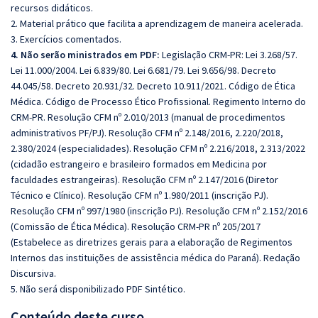
recursos didáticos.
2. Material prático que facilita a aprendizagem de maneira acelerada.
3. Exercícios comentados.
4. Não serão ministrados em PDF:
Legislação CRM-PR: Lei 3.268/57.
Lei 11.000/2004. Lei 6.839/80. Lei 6.681/79. Lei 9.656/98. Decreto
44.045/58. Decreto 20.931/32. Decreto 10.911/2021. Código de Ética
Médica. Código de Processo Ético Profissional. Regimento Interno do
CRM‐PR. Resolução CFM nº 2.010/2013 (manual de procedimentos
administrativos PF/PJ). Resolução CFM nº 2.148/2016, 2.220/2018,
2.380/2024 (especialidades). Resolução CFM nº 2.216/2018, 2.313/2022
(cidadão estrangeiro e brasileiro formados em Medicina por
faculdades estrangeiras). Resolução CFM nº 2.147/2016 (Diretor
Técnico e Clínico). Resolução CFM nº 1.980/2011 (inscrição PJ).
Resolução CFM nº 997/1980 (inscrição PJ). Resolução CFM nº 2.152/2016
(Comissão de Ética Médica). Resolução CRM-PR nº 205/2017
(Estabelece as diretrizes gerais para a elaboração de Regimentos
Internos das instituições de assistência médica do Paraná). Redação
Discursiva.
5. Não será disponibilizado PDF Sintético.
Conteúdo deste curso