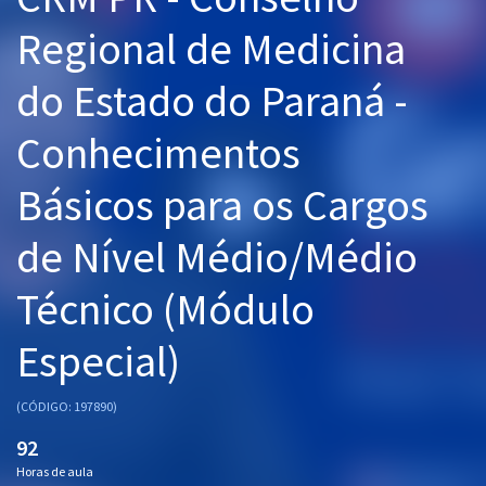
Pós
Regional de Medicina
Graduação
do Estado do Paraná -
OAB
Conhecimentos
Mentorias
Básicos para os Cargos
Questões grátis
de Nível Médio/Médio
Conteúdo gratuito
Técnico (Módulo
Blog
Especial)
Aprovados
(CÓDIGO: 197890)
Atendimento
92
Horas de aula