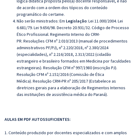
lógica didática proposta pelo(a) docente responsável, e não
de acordo com a ordem dos tópicos do conteúdo
programático do certame.
Não serão ministrados:
Em
Legislação
:
Lei 11.000/2004.
Lei
6.681/79.
Lei 9.656/98.
Decreto 20.931/32.
Código de Processo
Ético Profissional.
Regimento Interno do CRM‐
PR. Resoluções CFM nº 2.010/2013 (manual de procedimentos
administrativos PF/PJ), nº 2.220/2018, nº 2.380/2024
(especialidades),
nº 2.216/2018, 2.313/2022 (cidadão
estrangeiro e brasileiro formados em Medicina por faculdades
estrangeiras). Resolução CFM nº 997/1980 (inscrição PJ).
Resolução CFM nº 2.152/2016 (Comissão de Ética
Médica).
Resolução CRM-PR nº 205/2017 (Estabelece as
diretrizes gerais para a elaboração de Regimentos Internos
das instituições de assistência médica do Paraná).
AULAS EM PDF AUTOSSUFICIENTES:
1. Conteúdo produzido por docentes especializados e com amplos