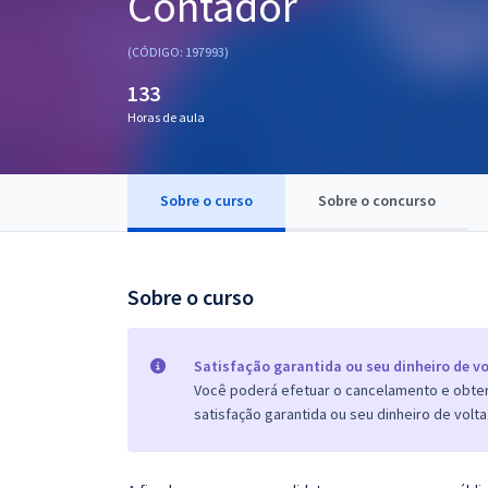
Contador
Pós
(CÓDIGO: 197993)
Graduação
133
Horas de aula
OAB
Mentorias
Sobre o curso
Sobre o concurso
Questões grátis
Conteúdo gratuito
Sobre o curso
Blog
Aprovados
Satisfação garantida ou seu dinheiro de vo
Você poderá efetuar o cancelamento e obter 
satisfação garantida ou seu dinheiro de volta
Atendimento