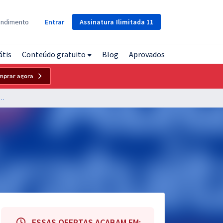
Assinatura
Ilimitada
11
endimento
Entrar
átis
Conteúdo gratuito
Blog
Aprovados
mprar agora
Regional de Medicina do Estado do Paraná - Conhecimentos Específicos para Contador
ESSAS OFERTAS ACABAM EM: