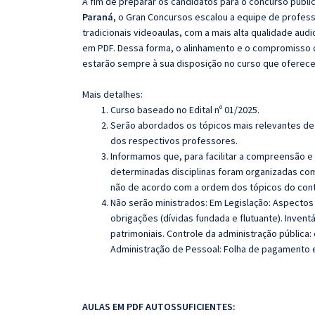
A fim de preparar os candidatos para o concurso públi
Paraná
, o Gran Concursos escalou a equipe de profes
tradicionais videoaulas, com a mais alta qualidade au
em PDF. Dessa forma, o alinhamento e o compromisso 
estarão sempre à sua disposição no curso que oferec
Mais detalhes:
Curso baseado no Edital nº 01/2025.
Serão abordados os tópicos mais relevantes de 
dos respectivos professores.
Informamos que, para facilitar a compreensão e
determinadas disciplinas foram organizadas com
não de acordo com a ordem dos tópicos do con
Não serão ministrados: Em Legislação:
Aspectos 
obrigações (dívidas fundada e flutuante). Invent
patrimoniais. Controle da administração pública: 
Administração de Pessoal: Folha de pagamento 
AULAS EM PDF AUTOSSUFICIENTES: