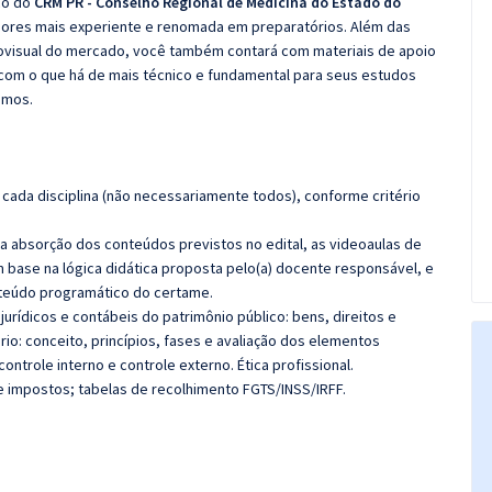
co do
CRM PR - Conselho Regional de Medicina do Estado do
sores mais experiente e renomada em preparatórios. Além das
diovisual do mercado, você também contará com materiais de apoio
com o que há de mais técnico e fundamental para seus estudos
emos.
cada disciplina (não necessariamente todos), conforme critério
 a absorção dos conteúdos previstos no edital, as videoaulas de
 base na lógica didática proposta pelo(a) docente responsável, e
teúdo programático do certame.
jurídicos e contábeis do patrimônio público: bens, direitos e
ário: conceito, princípios, fases e avaliação dos elementos
controle interno e controle externo. Ética profissional.
e impostos; tabelas de recolhimento FGTS/INSS/IRFF.