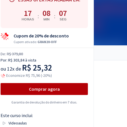
17
08
06
:
:
HORAS
MIN
SEG
Cupom de 20% de desconto
Cupom ativado:
GRAN20-OFF
De:
R$ 379,80
Por:
R$ 303,84
à vista
R$ 25,32
ou
12x de
Economize R$ 75,96 (-20%)
Comprar agora
Garantia de devolução do dinheiro em 7 dias.
Este curso inclui:
Videoaulas