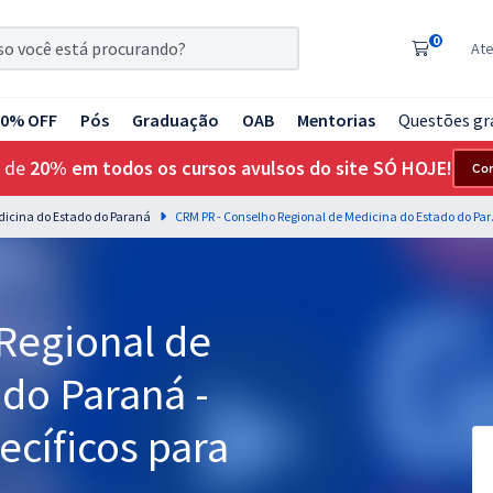
0
At
20% OFF
Pós
Graduação
OAB
Mentorias
Questões gr
 de
20% em todos os cursos avulsos do site SÓ HOJE!
Co
dicina do Estado do Paraná
CRM PR - Conselho 
Regional de
do Paraná -
cíficos para