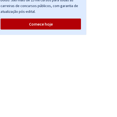
bolso. São mais de 25 mil cursos para todas as
carreiras de concursos públicos, com garantia de
atualização pós-edital.
Comece hoje