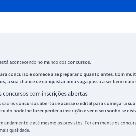
ue está acontecendo no mundo dos
concursos.
ara concurso e comece a se preparar o quanto antes. Com muita
os, a sua chance de conquistar uma vaga passa a ser bem maior
os concursos com inscrições abertas
s são os
concursos abertos e acesse o edital para começar a sua
ido pode lhe fazer perder a inscrição e ver o seu sonho se dis
 em andamento e até mesmo os previstos. Ter em mente os concurso
ais qualidade.