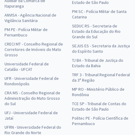
Auxiliar da Comarca de
Estado de São Paulo
Itapuranga
PM SC - Polícia Militar de Santa
ANVISA - Agência Nacional de
Catarina
Vigilância Sanitária
SEDUC RS - Secretaria de
PM PE - Polícia Militar de
Estado da Educação do Rio
Pernambuco
Grande do Sul
CRECI MT - Conselho Regional de
SEJUS ES - Secretaria da Justiça
Corretores de Imóveis do Mato
do Espírito Santo
Grosso
TJ BA - Tribunal de Justiça do
Universidade Federal de
Estado da Bahia
Catalão - UFCAT
TRF 3 - Tribunal Regional Federal
UFR - Universidade Federal de
da 3ª Região
Rondonópolis
MP RO - Ministério Público de
CRA MS - Conselho Regional de
Rondônia
Administração do Mato Grosso
do Sul
TCE SP - Tribunal de Contas do
Estado de São Paulo
UFJ - Universidade Federal de
Jataí
Politec PE - Polícia Científica de
Pernambuco
UFRN - Universidade Federal do
Rio Grande do Norte