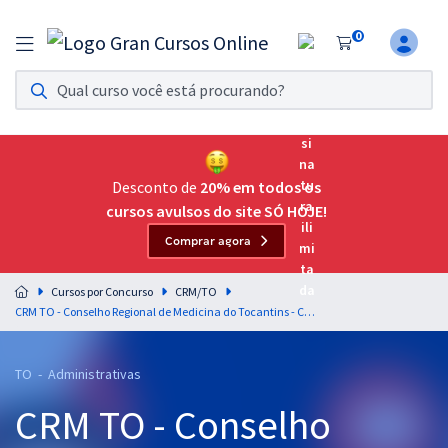
0
Assinatura Ilimitada 11
Acesso a todos os cursos. Teste grátis por 7 dias!
Assinatura OAB Até Passar
Acesso ilimitado a toda preparação para o Exame da
Desconto de
20% em todos os
Ordem, até você passar!
cursos avulsos do site SÓ HOJE!
Comprar agora
Residências Multiprofissionais
Preparação completa e intensiva para as principais
Cursos por Concurso
CRM/TO
residências em saúde do Brasil
CRM TO - Conselho Regional de Medicina do Tocantins - Conhecimentos Específicos para Assistente Administrativo
Concursos
TO - Administrativas
Assinatura Ilimitada
CRM TO - Conselho
Cursos 20% OFF