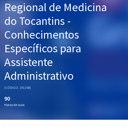
Regional de Medicina
Pós
do Tocantins -
Graduação
Conhecimentos
OAB
Específicos para
Mentorias
Assistente
Questões grátis
Conteúdo gratuito
Administrativo
Blog
(CÓDIGO: 191198)
Aprovados
90
Horas de aula
Atendimento