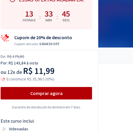
13
33
44
:
:
HORAS
MIN
SEG
Cupom de 20% de desconto
Cupom ativado:
GRAN20-OFF
De:
R$ 179,80
Por:
R$ 143,84
à vista
R$ 11,99
ou
12x de
Economize R$ 35,96 (-20%)
Comprar agora
Garantia de devolução do dinheiro em 7 dias.
Este curso inclui:
Videoaulas