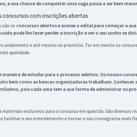
os, a sua chance de conquistar uma vaga passa a ser bem maior
os concursos com inscrições abertas
s são os
concursos abertos e acesse o edital para começar a sua
ido pode lhe fazer perder a inscrição e ver o seu sonho se dis
 em andamento e até mesmo os previstos. Ter em mente os concurso
ais qualidade.
 maneira de estudar para o processo seletivo. Os nossos curso
uito bem como as bancas organizadoras trabalham. Conhecer a
tíssimo, pois cada uma tem a sua forma de administrar os proc
 a materiais exclusivos para o concurso em questão. São diversos 
a facilitar o seu entendimento e tornar o seu cronograma mais fle