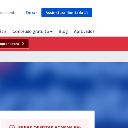
Assinatura
Ilimitada
11
endimento
Entrar
átis
Conteúdo gratuito
Blog
Aprovados
mprar agora
ESSAS OFERTAS ACABAM EM: