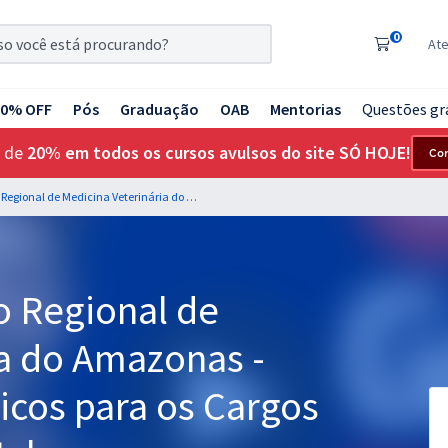
0
At
20% OFF
Pós
Graduação
OAB
Mentorias
Questões gr
 de
20% em todos os cursos avulsos do site SÓ HOJE!
Co
CRMV AM - Conselho Regional de Medicina Veterinária do Amazonas - Conhecimentos Básicos para os Cargos de Nível Fundamental
 Regional de
ia do Amazonas -
cos para os Cargos