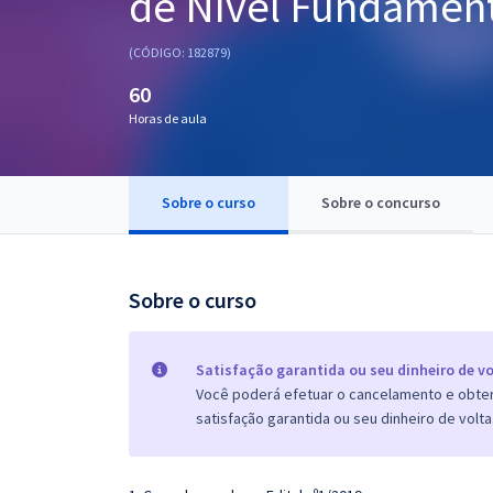
de Nível Fundament
Pós
(CÓDIGO: 182879)
Graduação
60
Horas de aula
OAB
Mentorias
Sobre o curso
Sobre o concurso
Questões grátis
Conteúdo gratuito
Sobre o curso
Blog
Aprovados
Satisfação garantida ou seu dinheiro de vo
Você poderá efetuar o cancelamento e obter 
satisfação garantida ou seu dinheiro de volta
Atendimento