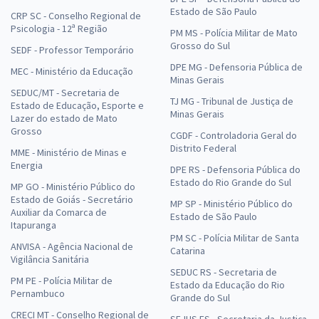
Estado de São Paulo
CRP SC - Conselho Regional de
Psicologia - 12ª Região
PM MS - Polícia Militar de Mato
Grosso do Sul
SEDF - Professor Temporário
DPE MG - Defensoria Pública de
MEC - Ministério da Educação
Minas Gerais
SEDUC/MT - Secretaria de
TJ MG - Tribunal de Justiça de
Estado de Educação, Esporte e
Minas Gerais
Lazer do estado de Mato
Grosso
CGDF - Controladoria Geral do
Distrito Federal
MME - Ministério de Minas e
Energia
DPE RS - Defensoria Pública do
Estado do Rio Grande do Sul
MP GO - Ministério Público do
Estado de Goiás - Secretário
MP SP - Ministério Público do
Auxiliar da Comarca de
Estado de São Paulo
Itapuranga
PM SC - Polícia Militar de Santa
ANVISA - Agência Nacional de
Catarina
Vigilância Sanitária
SEDUC RS - Secretaria de
PM PE - Polícia Militar de
Estado da Educação do Rio
Pernambuco
Grande do Sul
CRECI MT - Conselho Regional de
SEJUS ES - Secretaria da Justiça