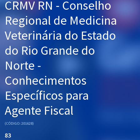
CRMV RN - Conselho
Pós
Regional de Medicina
Graduação
Veterinária do Estado
OAB
do Rio Grande do
Mentorias
Norte -
Questões grátis
Conhecimentos
Conteúdo gratuito
Blog
Específicos para
Aprovados
Agente Fiscal
Atendimento
(CÓDIGO: 201628)
83