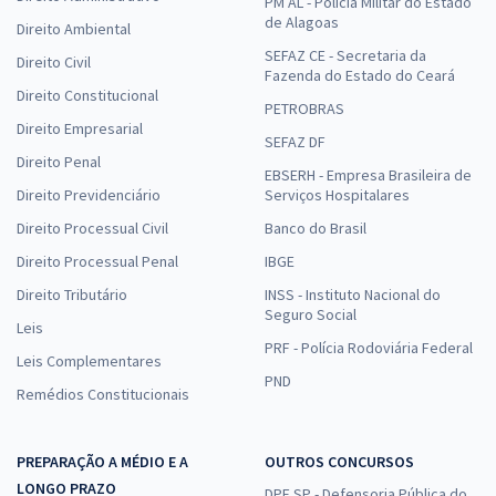
PM AL - Polícia Militar do Estado
de Alagoas
Direito Ambiental
SEFAZ CE - Secretaria da
Direito Civil
Fazenda do Estado do Ceará
Direito Constitucional
PETROBRAS
Direito Empresarial
SEFAZ DF
Direito Penal
EBSERH - Empresa Brasileira de
Direito Previdenciário
Serviços Hospitalares
Direito Processual Civil
Banco do Brasil
Direito Processual Penal
IBGE
Direito Tributário
INSS - Instituto Nacional do
Seguro Social
Leis
PRF - Polícia Rodoviária Federal
Leis Complementares
PND
Remédios Constitucionais
PREPARAÇÃO A MÉDIO E A
OUTROS CONCURSOS
LONGO PRAZO
DPE SP - Defensoria Pública do