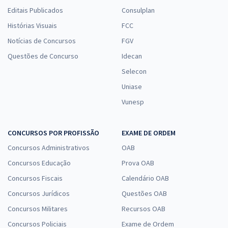
Editais Publicados
Consulplan
Histórias Visuais
FCC
Notícias de Concursos
FGV
Questões de Concurso
Idecan
Selecon
Uniase
Vunesp
CONCURSOS POR PROFISSÃO
EXAME DE ORDEM
Concursos Administrativos
OAB
Concursos Educação
Prova OAB
Concursos Fiscais
Calendário OAB
Concursos Jurídicos
Questões OAB
Concursos Militares
Recursos OAB
Concursos Policiais
Exame de Ordem