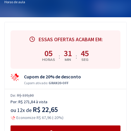
Horas de aula
ESSAS OFERTAS ACABAM EM:
05
31
44
:
:
HORAS
MIN
SEG
Cupom de 20% de desconto
Cupom ativado:
GRAN20-OFF
De:
R$ 339,80
Por:
R$ 271,84
à vista
R$ 22,65
ou
12x de
Economize R$ 67,96 (-20%)