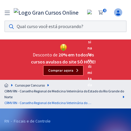
0
Assinatura Ilimitada 11
Acesso a todos os cursos. Teste grátis por 7 dias!
Assinatura OAB Até Passar
Acesso ilimitado a toda preparação para o Exame da
Desconto de
20% em todos os
Ordem, até você passar!
cursos avulsos do site SÓ HOJE!
Comprar agora
Residências Multiprofissionais
Preparação completa e intensiva para as principais
Cursos por Concurso
residências em saúde do Brasil
CRMV RN - Conselho Regional de Medicina Veterinária do Estado do Rio Grande do
Norte
Concursos
CRMV RN - Conselho Regional de Medicina Veterinária do Estado do Rio Grande do Norte - Conhecimentos Específicos para Agente Fiscal
Assinatura Ilimitada
RN - Fiscais e de Controle
Cursos 20% OFF