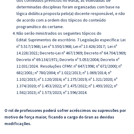
dos conteúdos previstos no edital, as videoaulas de
determinadas disciplinas foram organizadas com base na
lógica didática proposta pelo(a) docente responsável, e não
de acordo com a ordem dos tópicos do conteúdo
programático do certame.
Não serão ministrados os seguintes tópicos do
Edital: Suprimentos de escritório. 7
Legislação específica: Lei
nº 5.517/1968; Lei nº 5.550/1968; Lei nº 13.426/2017; Lei nº
14.228/2021; Decreto-Lei nº 467/1969; Decreto nº 64.704/1969;
Decreto nº 69.134/1971; Decreto nº 5.053/2004; Decreto nº
12.031/2024. Resoluções CFMV: nº 647/1998; nº 672/2000; nº
682/2001; nº 780/2004; nº 1.022/2013; nº 1.069/2014; nº
1.102/2015; nº 1.120/2016; nº 1.275/2019; nº 1.321/2020; nº
1.374/2020; nº 1.453/2022; nº 1.475/2022; nº 1.493/2022; nº
1.562/2023; nº 1.573/2023; nº 1.596/2024.
O rol de professores poderá sofrer acréscimos ou supressões por
motivo de força maior, ficando a cargo do Gran as devidas
modificações.