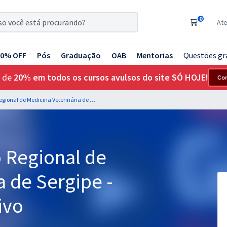
0
At
20% OFF
Pós
Graduação
OAB
Mentorias
Questões gr
 de
20% em todos os cursos avulsos do site SÓ HOJE!
Co
CRMV SE - Conselho Regional de Medicina Veterinária de Sergipe - Auxiliar Administrativo
 Regional de
a de Sergipe -
ivo