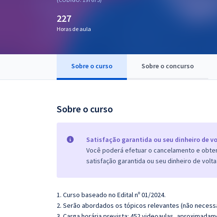
Pós
227
Graduação
Horas de aula
OAB
Sobre o curso
Sobre o concurso
Mentorias
Questões grátis
Sobre o curso
Conteúdo gratuito
Blog
Satisfação garantida ou seu dinheiro de vo
Você poderá efetuar o cancelamento e obter 
Aprovados
satisfação garantida ou seu dinheiro de volta
Atendimento
1. Curso baseado no Edital nº 01/2024.
2. Serão abordados os tópicos relevantes (não necessa
3. Carga horária prevista: 452 videoaulas, aproximadam