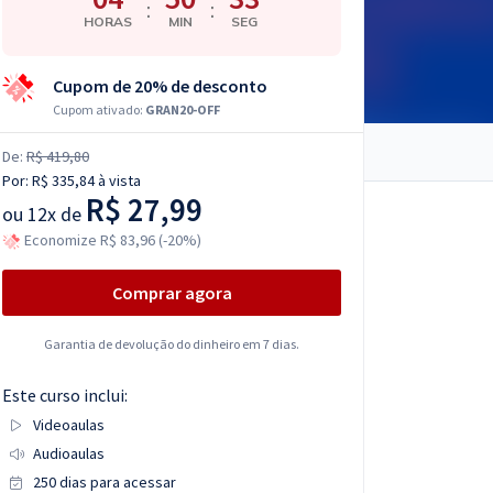
:
:
HORAS
MIN
SEG
Cupom de 20% de desconto
Cupom ativado:
GRAN20-OFF
De:
R$ 419,80
Por:
R$ 335,84
à vista
R$ 27,99
ou
12x de
Economize R$ 83,96 (-20%)
Comprar agora
Garantia de devolução do dinheiro em 7 dias.
Este curso inclui:
Videoaulas
Audioaulas
250 dias para acessar