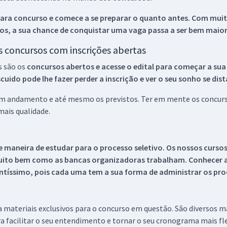
ara concurso e comece a se preparar o quanto antes. Com muita
os, a sua chance de conquistar uma vaga passa a ser bem maior
os concursos com inscrições abertas
s são os
concursos abertos e acesse o edital para começar a sua
ido pode lhe fazer perder a inscrição e ver o seu sonho se dis
 em andamento e até mesmo os previstos. Ter em mente os concurso
ais qualidade.
 maneira de estudar para o processo seletivo. Os nossos curso
uito bem como as bancas organizadoras trabalham. Conhecer a
tíssimo, pois cada uma tem a sua forma de administrar os proc
 a materiais exclusivos para o concurso em questão. São diversos 
a facilitar o seu entendimento e tornar o seu cronograma mais fle