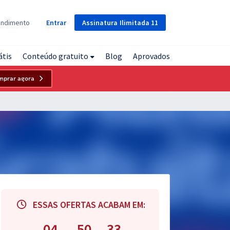
Assinatura
Ilimitada
11
endimento
Entrar
átis
Conteúdo gratuito
Blog
Aprovados
mprar agora
ESSAS OFERTAS ACABAM EM:
04
50
32