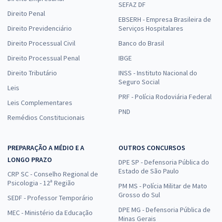
SEFAZ DF
Direito Penal
EBSERH - Empresa Brasileira de
Direito Previdenciário
Serviços Hospitalares
Direito Processual Civil
Banco do Brasil
Direito Processual Penal
IBGE
Direito Tributário
INSS - Instituto Nacional do
Seguro Social
Leis
PRF - Polícia Rodoviária Federal
Leis Complementares
PND
Remédios Constitucionais
PREPARAÇÃO A MÉDIO E A
OUTROS CONCURSOS
LONGO PRAZO
DPE SP - Defensoria Pública do
Estado de São Paulo
CRP SC - Conselho Regional de
Psicologia - 12ª Região
PM MS - Polícia Militar de Mato
Grosso do Sul
SEDF - Professor Temporário
DPE MG - Defensoria Pública de
MEC - Ministério da Educação
Minas Gerais