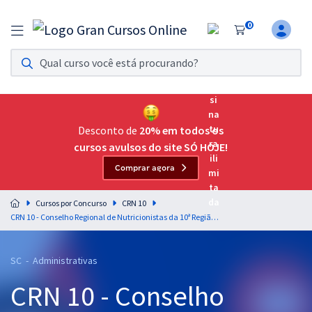
0
Assinatura Ilimitada 11
Acesso a todos os cursos. Teste grátis por 7 dias!
Assinatura OAB Até Passar
Acesso ilimitado a toda preparação para o Exame da
Desconto de
20% em todos os
Ordem, até você passar!
cursos avulsos do site SÓ HOJE!
Comprar agora
Residências Multiprofissionais
Preparação completa e intensiva para as principais
Cursos por Concurso
CRN 10
residências em saúde do Brasil
CRN 10 - Conselho Regional de Nutricionistas da 10ª Região - Conhecimentos Específicos para o Cargo de Técnico Administrativo
Concursos
SC - Administrativas
Assinatura Ilimitada
CRN 10 - Conselho
Cursos 20% OFF