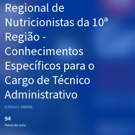
Regional de
Pós
Nutricionistas da 10ª
Graduação
Região -
OAB
Conhecimentos
Mentorias
Específicos para o
Questões grátis
Conteúdo gratuito
Cargo de Técnico
Blog
Administrativo
Aprovados
(CÓDIGO: 190059)
Atendimento
94
Horas de aula