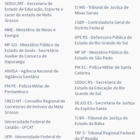
SEDUC/MT - Secretaria de
TJ MG - Tribunal de Justiça de
Estado de Educação, Esporte e
Minas Gerais
Lazer do estado de Mato
Grosso
CGDF - Controladoria Geral do
Distrito Federal
MME - Ministério de Minas e
Energia
DPE RS - Defensoria Pública do
Estado do Rio Grande do Sul
MP GO - Ministério Público do
Estado de Goiás - Secretário
MP SP - Ministério Público do
Auxiliar da Comarca de
Estado de São Paulo
Itapuranga
PM SC - Polícia Militar de Santa
ANVISA - Agência Nacional de
Catarina
Vigilância Sanitária
SEDUC RS - Secretaria de
PM PE - Polícia Militar de
Estado da Educação do Rio
Pernambuco
Grande do Sul
CRECI MT - Conselho Regional de
SEJUS ES - Secretaria da Justiça
Corretores de Imóveis do Mato
do Espírito Santo
Grosso
TJ BA - Tribunal de Justiça do
Universidade Federal de
Estado da Bahia
Catalão - UFCAT
TRF 3 - Tribunal Regional Federal
UFR - Universidade Federal de
da 3ª Região