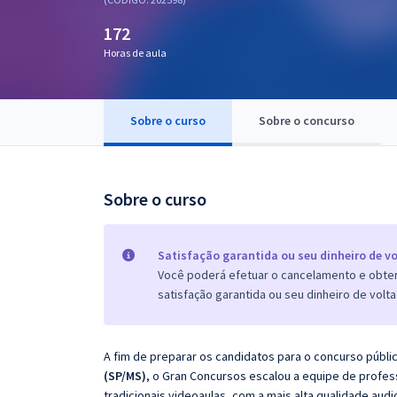
Pós
172
Graduação
Horas de aula
OAB
Sobre o curso
Sobre o concurso
Mentorias
Questões grátis
Sobre o curso
Conteúdo gratuito
Blog
Satisfação garantida ou seu dinheiro de vo
Você poderá efetuar o cancelamento e obter 
Aprovados
satisfação garantida ou seu dinheiro de volta
Atendimento
A fim de preparar os candidatos para o concurso públi
(SP/MS)
, o Gran Concursos escalou a equipe de profe
tradicionais videoaulas, com a mais alta qualidade au