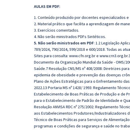
AULAS EM PDF:
1. Conteúdo produzido por docentes especializados e
2. Material prático que facilita a aprendizagem de mane
3. Exercícios comentados.
4. Não serão ministrados PDFs Sintéticos.
5. Não serão ministrados em PDF
: 1.2 Legislação Apl
789/2024, 790/2024, 599/2018 e 600/2018. Todas as atual
Sites para consulta: www.cfn.org.br e www.crn3.org.br.
Documento da Organização Mundial da Saúde - OMS/2004
Saúde.7 Resolução CNS/MS nº 408/2008: Diretrizes par
epidemia de obesidade e prevenção das doenças crônic
Plano de Ações Estratégicas para o Enfrentamento das 
2022.13 Portaria MS nº 1428/ 1993: Regulamento Técnico 
Estabelecimento de Boas Práticas de Produção e de Pr
para o Estabelecimento de Padrão de Identidade e Qual
Resolução ANVISA RDC nº 275/2002: Regulamento Técni
aos Estabelecimentos Produtores/Industrializadores d
Técnico de Boas Práticas para Serviços de Alimentação.
programas e condições de segurança e saúde no trabal