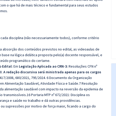
com o que há de mais técnico e fundamental para seus estudos
emos.
cada disciplina (não necessariamente todos), conforme critério
 a absorção dos conteúdos previstos no edital, as videoaulas de
 base na lógica didática proposta pelo(a) docente responsável, e
teúdo programático do certame.
 Edital:
Em
Legislação Aplicada ao CRN-3:
Resoluções CFN nº
18.
A redação discursiva será ministrada apenas para os cargos
 417/2008, 680/2021, 795/2024. 6 Documento da Organização
em Alimentação Saudável, Atividade Física e Saúde.7 Resolução
 da alimentação saudável com impacto na reversão da epidemia de
transmissíveis.16 Portaria MTP nº 672/2021: Disciplina os
ança e saúde no trabalho e dá outras providências.
ou supressões por motivo de força maior, ficando a cargo do