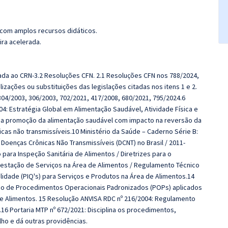
 com amplos recursos didáticos.
ira acelerada.
icada ao CRN-3.2 Resoluções CFN. 2.1 Resoluções CFN nos 788/2024,
izações ou substituições das legislações citadas nos itens 1 e 2.
304/2003, 306/2003, 702/2021, 417/2008, 680/2021, 795/2024.6
: Estratégia Global em Alimentação Saudável, Atividade Física e
a a promoção da alimentação saudável com impacto na reversão da
as não transmissíveis.10 Ministério da Saúde – Caderno Série B:
Doenças Crônicas Não Transmissíveis (DCNT) no Brasil / 2011-
para Inspeção Sanitária de Alimentos / Diretrizes para o
estação de Serviços na Área de Alimentos / Regulamento Técnico
idade (PIQ's) para Serviços e Produtos na Área de Alimentos.14
co de Procedimentos Operacionais Padronizados (POPs) aplicados
e Alimentos. 15 Resolução ANVISA RDC nº 216/2004: Regulamento
16 Portaria MTP nº 672/2021: Disciplina os procedimentos,
ho e dá outras providências.