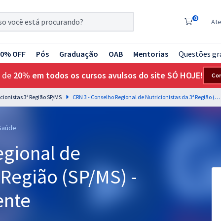
0
At
20% OFF
Pós
Graduação
OAB
Mentorias
Questões gr
 de
20% em todos os cursos avulsos do site SÓ HOJE!
Co
cionistas 3ª Região SP/MS
CRN 3 - Conselho Regional de Nutricionistas da 3ª Região (SP/MS) - Nutricionista Assistente
 Saúde
egional de
 Região (SP/MS) -
ente