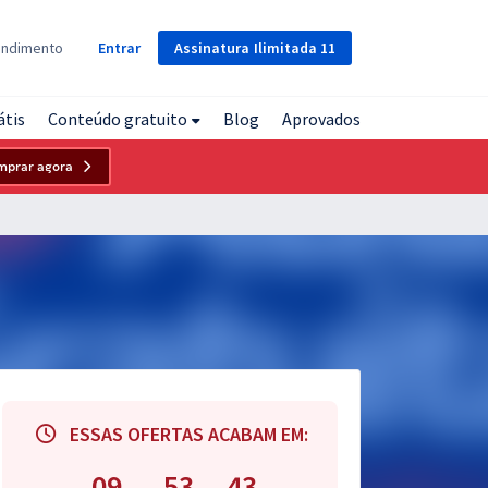
Assinatura
Ilimitada
11
endimento
Entrar
átis
Conteúdo gratuito
Blog
Aprovados
mprar agora
ESSAS OFERTAS ACABAM EM:
09
53
42