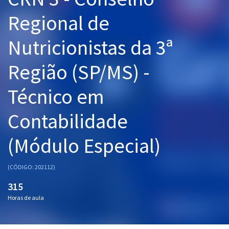
Pós
Regional de
Graduação
Nutricionistas da 3ª
OAB
Região (SP/MS) -
Mentorias
Técnico em
Questões grátis
Contabilidade
Conteúdo gratuito
(Módulo Especial)
Blog
Aprovados
(CÓDIGO: 202112)
315
Atendimento
Horas de aula