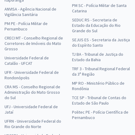
PM SC - Polícia Militar de Santa
ANVISA - Agência Nacional de
Catarina
Vigilância Sanitária
SEDUC RS - Secretaria de
PM PE - Polícia Militar de
Estado da Educação do Rio
Pernambuco
Grande do Sul
CRECI MT - Conselho Regional de
SEJUS ES - Secretaria da Justiça
Corretores de Imóveis do Mato
do Espírito Santo
Grosso
TJ BA - Tribunal de Justiça do
Universidade Federal de
Estado da Bahia
Catalão - UFCAT
TRF 3 - Tribunal Regional Federal
UFR - Universidade Federal de
da 3ª Região
Rondonópolis
MP RO - Ministério Público de
CRA MS - Conselho Regional de
Rondônia
Administração do Mato Grosso
do Sul
TCE SP - Tribunal de Contas do
Estado de São Paulo
UFJ - Universidade Federal de
Jataí
Politec PE - Polícia Científica de
Pernambuco
UFRN - Universidade Federal do
Rio Grande do Norte