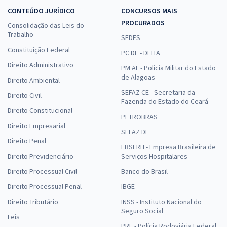
CONTEÚDO JURÍDICO
CONCURSOS MAIS
PROCURADOS
Consolidação das Leis do
Trabalho
SEDES
Constituição Federal
PC DF - DELTA
Direito Administrativo
PM AL - Polícia Militar do Estado
de Alagoas
Direito Ambiental
SEFAZ CE - Secretaria da
Direito Civil
Fazenda do Estado do Ceará
Direito Constitucional
PETROBRAS
Direito Empresarial
SEFAZ DF
Direito Penal
EBSERH - Empresa Brasileira de
Direito Previdenciário
Serviços Hospitalares
Direito Processual Civil
Banco do Brasil
Direito Processual Penal
IBGE
Direito Tributário
INSS - Instituto Nacional do
Seguro Social
Leis
PRF - Polícia Rodoviária Federal