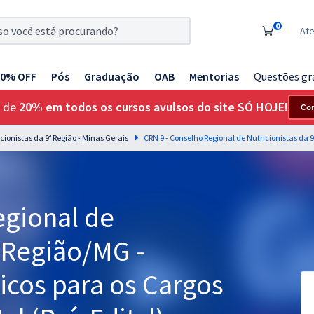
0
At
20% OFF
Pós
Graduação
OAB
Mentorias
Questões gr
 de
20% em todos os cursos avulsos do site SÓ HOJE!
Co
cionistas da 9ª Região - Minas Gerais
egional de
ª Região/MG -
cos para os Cargos