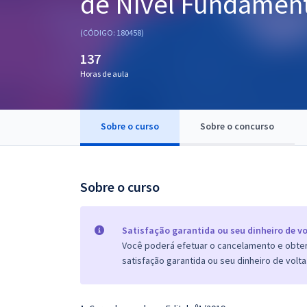
de Nível Fundamenta
Pós
(CÓDIGO: 180458)
Graduação
137
Horas de aula
OAB
Mentorias
Sobre o curso
Sobre o concurso
Questões grátis
Conteúdo gratuito
Sobre o curso
Blog
Aprovados
Satisfação garantida ou seu dinheiro de vo
Você poderá efetuar o cancelamento e obter 
satisfação garantida ou seu dinheiro de volta
Atendimento