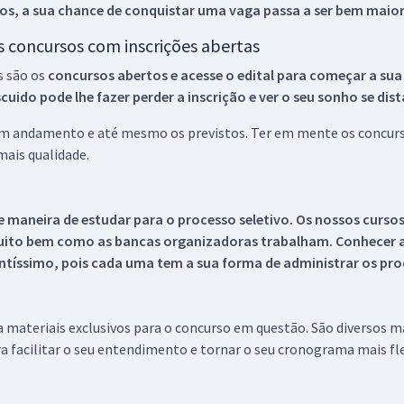
os, a sua chance de conquistar uma vaga passa a ser bem maior
os concursos com inscrições abertas
s são os
concursos abertos e acesse o edital para começar a sua
ido pode lhe fazer perder a inscrição e ver o seu sonho se dis
 em andamento e até mesmo os previstos. Ter em mente os concurso
ais qualidade.
 maneira de estudar para o processo seletivo. Os nossos curso
uito bem como as bancas organizadoras trabalham. Conhecer a
tíssimo, pois cada uma tem a sua forma de administrar os proc
 a materiais exclusivos para o concurso em questão. São diversos 
a facilitar o seu entendimento e tornar o seu cronograma mais fle