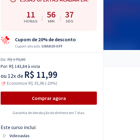
11
56
36
:
:
HORAS
MIN
SEG
Cupom de 20% de desconto
Cupom ativado:
GRAN20-OFF
De:
R$ 179,80
Por:
R$ 143,84
à vista
R$ 11,99
ou
12x de
Economize R$ 35,96 (-20%)
Comprar agora
Garantia de devolução do dinheiro em 7 dias.
Este curso inclui:
Videoaulas