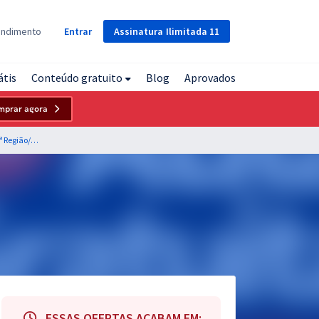
Assinatura
Ilimitada
11
endimento
Entrar
átis
Conteúdo gratuito
Blog
Aprovados
mprar agora
CRN 9 - Conselho Regional de Nutricionistas da 9ª Região/MG - Conhecimentos Básicos para os Cargos de Nível Fundamental (Pré-Edital)
ESSAS OFERTAS ACABAM EM: