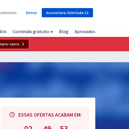
Assinatura
Ilimitada
11
endimento
Entrar
átis
Conteúdo gratuito
Blog
Aprovados
mprar agora
ESSAS OFERTAS ACABAM EM:
02
49
52