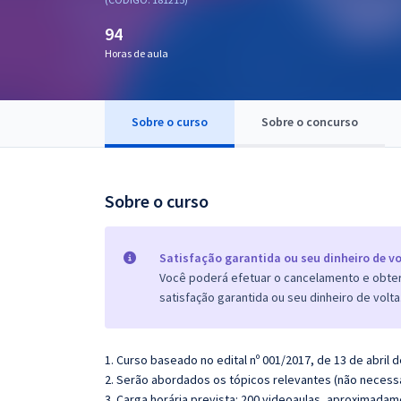
Pós
94
Graduação
Horas de aula
OAB
Sobre o curso
Sobre o concurso
Mentorias
Questões grátis
Sobre o curso
Conteúdo gratuito
Blog
Satisfação garantida ou seu dinheiro de vo
Você poderá efetuar o cancelamento e obter 
Aprovados
satisfação garantida ou seu dinheiro de volta
Atendimento
1. Curso baseado no edital nº 001/2017, de 13 de abril
2. Serão abordados os tópicos relevantes (não necessa
3. Carga horária prevista: 200 videoaulas, aproximadam