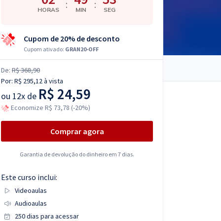
:
:
HORAS
MIN
SEG
Cupom de 20% de desconto
Cupom ativado:
GRAN20-OFF
De:
R$ 368,90
Por:
R$ 295,12
à vista
R$ 24,59
ou
12x de
Economize R$ 73,78 (-20%)
Comprar agora
Garantia de devolução do dinheiro em 7 dias.
Este curso inclui:
Videoaulas
Audioaulas
250 dias para acessar