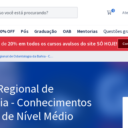
0
At
20% OFF
Pós
Graduação
OAB
Mentorias
Questões gr
 de
20% em todos os cursos avulsos do site SÓ HOJE!
Co
CRO BA - Conselho Regional de Odontologia da Bahia - Conhecimentos Comuns aos Cargos de Nível Médio
Regional de
ia - Conhecimentos
de Nível Médio