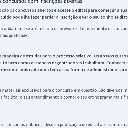
os concursos com inscrições abertas
s são os
concursos abertos e acesse o edital para começar a sua
ido pode lhe fazer perder a inscrição e ver o seu sonho se dis
 em andamento e até mesmo os previstos. Ter em mente os concurso
ais qualidade.
 maneira de estudar para o processo seletivo. Os nossos curso
uito bem como as bancas organizadoras trabalham. Conhecer a
tíssimo, pois cada uma tem a sua forma de administrar os proc
 a materiais exclusivos para o concurso em questão. São diversos 
a facilitar o seu entendimento e tornar o seu cronograma mais fle
re concursos públicos, desde a publicação do edital até as inform