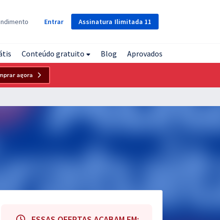
Assinatura
Ilimitada
11
endimento
Entrar
átis
Conteúdo gratuito
Blog
Aprovados
mprar agora
ESSAS OFERTAS ACABAM EM: