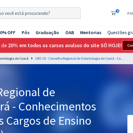
0
At
20% OFF
Pós
Graduação
OAB
Mentorias
Questões gr
 de
20% em todos os cursos avulsos do site SÓ HOJE!
Co
ontologia do Ceará
CRO CE - Conselho Regional de Odontologia do Ceará - Conhecimentos Gerais para Todos os Cargos de Ensino Superior (Pré-edital)
Regional de
rá - Conhecimentos
s Cargos de Ensino