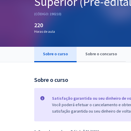
Superior (Pré-edital
Pós
(CÓDIGO: 190210)
Graduação
220
Horas de aula
OAB
Mentorias
Sobre o curso
Sobre o concurso
Questões grátis
Conteúdo gratuito
Sobre o curso
Blog
Aprovados
Satisfação garantida ou seu dinheiro de vo
Você poderá efetuar o cancelamento e obter 
satisfação garantida ou seu dinheiro de volta
Atendimento