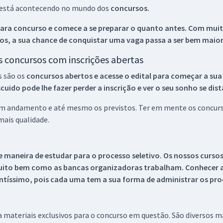
ue está acontecendo no mundo dos
concursos.
ara concurso e comece a se preparar o quanto antes. Com muita
os, a sua chance de conquistar uma vaga passa a ser bem maior
os concursos com inscrições abertas
s são os
concursos abertos e acesse o edital para começar a sua
ido pode lhe fazer perder a inscrição e ver o seu sonho se dis
 em andamento e até mesmo os previstos. Ter em mente os concurso
ais qualidade.
 maneira de estudar para o processo seletivo. Os nossos curso
uito bem como as bancas organizadoras trabalham. Conhecer a
tíssimo, pois cada uma tem a sua forma de administrar os proc
 a materiais exclusivos para o concurso em questão. São diversos 