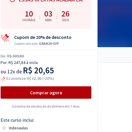
10
03
25
:
:
HORAS
MIN
SEG
Cupom de 20% de desconto
Cupom ativado:
GRAN20-OFF
De:
R$ 309,80
Por:
R$ 247,84
à vista
R$ 20,65
ou
12x de
Economize R$ 61,96 (-20%)
Comprar agora
Garantia de devolução do dinheiro em 7 dias.
Este curso inclui:
Videoaulas