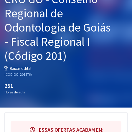
Pós
Regional de
Graduação
Odontologia de Goiás
OAB
- Fiscal Regional I
Mentorias
(Código 201)
Questões grátis
Baixar edital
Conteúdo gratuito
(CÓDIGO: 201576)
251
Blog
Horas de aula
Aprovados
Atendimento
ESSAS OFERTAS ACABAM EM: