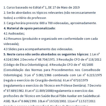
1. Curso baseado no Edital nº 1, DE 27 de Maio de 2019
2. Serão abordados os tópicos relevantes (não necessariamente
todos) a critério do professor.
3. Carga horária prevista: 600 a 700 videoaulas, aproximadamente.
4. Material de apoio personalizado:
4.1 Audioaulas;
4.2 Resumos (produzido e organizado em conformidade com cada
videoaula);
4.3 Slides para acompanhamento das videoaulas.
5. Neste curso não serão abordados os seguintes tópicos:
1 Lei nº
4.324/1964. 2 Decreto nº 68.704/1971. 3 Resolução CFO de nº 118/2012
(Código de Ética Odontológica). 4 Resolução CFO de nº 63/2005
(Consolidação das Normas para Procedimentos nos Conselhosde
Odontologia). 5 Lei nº 5.081/1966 combinada com Lei nº 6.215/1975
(regula o exercício do Cirurgião‐dentista). 6 Lei nº 6710/1979
(regulamenta o exercício do Técnico em Prótese Dentária). 7 Decreto
nº 87.689/1982. 8 Lei nº 11.889/2008(regulamenta o exercício das
profissões de Técnico em Saúde Bucal-TSBe Auxiliar em SaúdeBucal-
ASB). 9Lei nº 8.666/1993. 10Lei nº 10.520/2002. 11Lei nº 12.527/2011