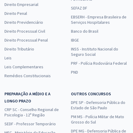
Direito Empresarial
SEFAZ DF
Direito Penal
EBSERH - Empresa Brasileira de
Direito Previdenciário
Serviços Hospitalares
Direito Processual Civil
Banco do Brasil
Direito Processual Penal
IBGE
Direito Tributário
INSS - Instituto Nacional do
Seguro Social
Leis
PRF - Polícia Rodoviária Federal
Leis Complementares
PND
Remédios Constitucionais
PREPARAÇÃO A MÉDIO E A
OUTROS CONCURSOS
LONGO PRAZO
DPE SP - Defensoria Pública do
Estado de São Paulo
CRP SC - Conselho Regional de
Psicologia - 12ª Região
PM MS - Polícia Militar de Mato
Grosso do Sul
SEDF - Professor Temporário
DPE MG - Defensoria Pública de
MEC - Ministério da Educação