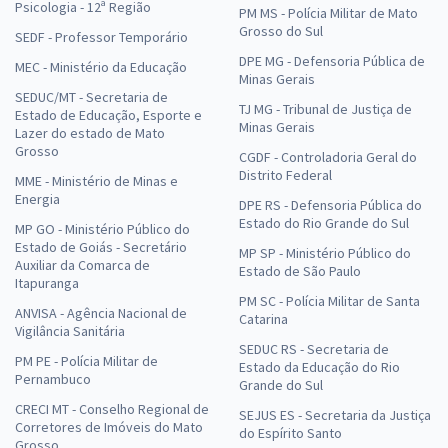
Psicologia - 12ª Região
PM MS - Polícia Militar de Mato
Grosso do Sul
SEDF - Professor Temporário
DPE MG - Defensoria Pública de
MEC - Ministério da Educação
Minas Gerais
SEDUC/MT - Secretaria de
TJ MG - Tribunal de Justiça de
Estado de Educação, Esporte e
Minas Gerais
Lazer do estado de Mato
Grosso
CGDF - Controladoria Geral do
Distrito Federal
MME - Ministério de Minas e
Energia
DPE RS - Defensoria Pública do
Estado do Rio Grande do Sul
MP GO - Ministério Público do
Estado de Goiás - Secretário
MP SP - Ministério Público do
Auxiliar da Comarca de
Estado de São Paulo
Itapuranga
PM SC - Polícia Militar de Santa
ANVISA - Agência Nacional de
Catarina
Vigilância Sanitária
SEDUC RS - Secretaria de
PM PE - Polícia Militar de
Estado da Educação do Rio
Pernambuco
Grande do Sul
CRECI MT - Conselho Regional de
SEJUS ES - Secretaria da Justiça
Corretores de Imóveis do Mato
do Espírito Santo
Grosso