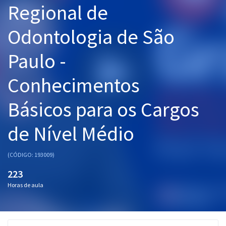
Regional de
Pós
Odontologia de São
Graduação
Paulo -
OAB
Conhecimentos
Mentorias
Básicos para os Cargos
Questões grátis
Conteúdo gratuito
de Nível Médio
Blog
(CÓDIGO: 193009)
Aprovados
223
Horas de aula
Atendimento