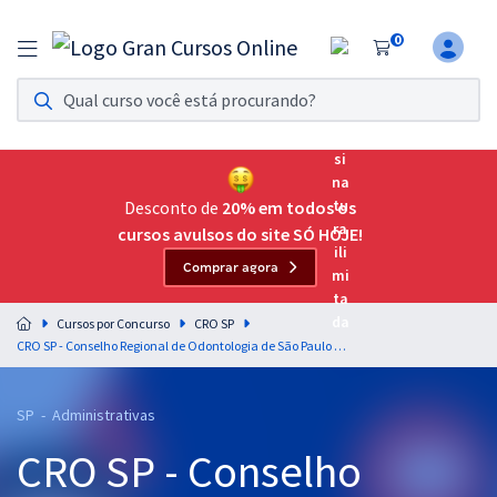
0
Assinatura Ilimitada 11
Acesso a todos os cursos. Teste grátis por 7 dias!
Assinatura OAB Até Passar
Acesso ilimitado a toda preparação para o Exame da
Desconto de
20% em todos os
Ordem, até você passar!
cursos avulsos do site SÓ HOJE!
Comprar agora
Residências Multiprofissionais
Preparação completa e intensiva para as principais
Cursos por Concurso
CRO SP
residências em saúde do Brasil
CRO SP - Conselho Regional de Odontologia de São Paulo - Conhecimentos Básicos para os Cargos de Nível Médio
Concursos
SP - Administrativas
Assinatura Ilimitada
CRO SP - Conselho
Cursos 20% OFF