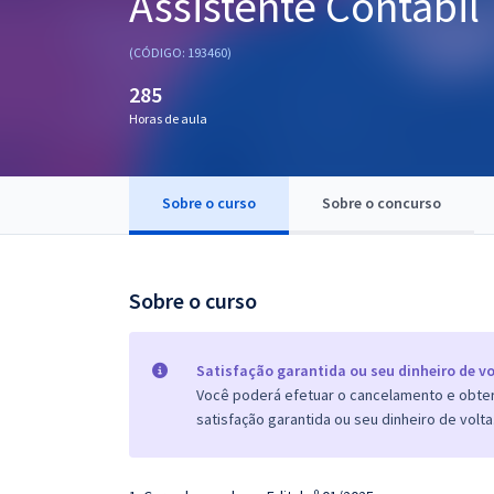
Assistente Contábil
Pós
(CÓDIGO: 193460)
Graduação
285
Horas de aula
OAB
Mentorias
Sobre o curso
Sobre o concurso
Questões grátis
Conteúdo gratuito
Sobre o curso
Blog
Aprovados
Satisfação garantida ou seu dinheiro de vo
Você poderá efetuar o cancelamento e obter 
satisfação garantida ou seu dinheiro de volta
Atendimento