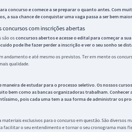
ara concurso e comece a se preparar o quanto antes. Com muita
os, a sua chance de conquistar uma vaga passa a ser bem maior
os concursos com inscrições abertas
s são os
concursos abertos e acesse o edital para começar a sua
ido pode lhe fazer perder a inscrição e ver o seu sonho se dis
 em andamento e até mesmo os previstos. Ter em mente os concurso
ais qualidade.
 maneira de estudar para o processo seletivo. Os nossos curso
uito bem como as bancas organizadoras trabalham. Conhecer a
tíssimo, pois cada uma tem a sua forma de administrar os proc
 a materiais exclusivos para o concurso em questão. São diversos 
a facilitar o seu entendimento e tornar o seu cronograma mais fle