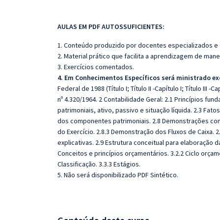
AULAS EM PDF AUTOSSUFICIENTES:
1. Conteúdo produzido por docentes especializados e
2. Material prático que facilita a aprendizagem de mane
3. Exercícios comentados.
4. Em Conhecimentos Específicos será ministrado ex
Federal de 1988 (Título I; Título II -Capítulo I; Título III -Ca
nº 4.320/1964.
2 Contabilidade Geral: 2.1 Princípios fu
patrimoniais, ativo, passivo e situação líquida. 2.3 Fato
dos componentes patrimoniais. 2.8 Demonstrações contá
do Exercício. 2.8.3 Demonstração dos Fluxos de Caixa. 
explicativas. 2.9 Estrutura conceitual para elaboração
Conceitos e princípios orçamentários. 3.2.2 Ciclo orçame
Classificação. 3.3.3 Estágios.
5. Não será disponibilizado PDF Sintético.