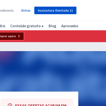
Assinatura
Ilimitada
11
endimento
Entrar
átis
Conteúdo gratuito
Blog
Aprovados
mprar agora
ESSAS OFERTAS ACABAM EM: