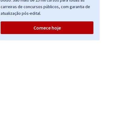
bolso. São mais de 25 mil cursos para todas as
carreiras de concursos públicos, com garantia de
atualização pós-edital.
Comece hoje