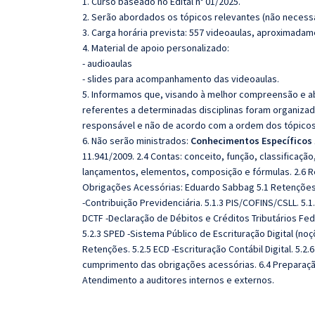
1. Curso baseado no Edital nº 01/2025.
2. Serão abordados os tópicos relevantes (não necessa
3. Carga horária prevista: 557 videoaulas, aproximadam
4. Material de apoio personalizado:
- audioaulas
- slides para acompanhamento das videoaulas.
5. Informamos que, visando à melhor compreensão e ab
referentes a determinadas disciplinas foram organizad
responsável e não de acordo com a ordem dos tópico
6. Não serão ministrados:
Conhecimentos Específicos
11.941/2009. 2.4 Contas: conceito, função, classificação,
lançamentos, elementos, composição e fórmulas. 2.6 R
Obrigações Acessórias: Eduardo Sabbag 5.1 Retenções n
-Contribuição Previdenciária. 5.1.3 PIS/COFINS/CSLL. 5.
DCTF -Declaração de Débitos e Créditos Tributários Fed
5.2.3 SPED -Sistema Público de Escrituração Digital (noçõ
Retenções. 5.2.5 ECD -Escrituração Contábil Digital. 5.2
cumprimento das obrigações acessórias. 6.4 Preparação
Atendimento a auditores internos e externos.