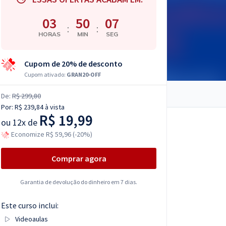
03
50
06
:
:
HORAS
MIN
SEG
Cupom de 20% de desconto
Cupom ativado:
GRAN20-OFF
De:
R$ 299,80
Por:
R$ 239,84
à vista
R$ 19,99
ou
12x de
Economize R$ 59,96 (-20%)
Comprar agora
Garantia de devolução do dinheiro em 7 dias.
Este curso inclui:
Videoaulas