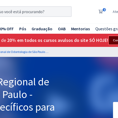
0
At
20% OFF
Pós
Graduação
OAB
Mentorias
Questões gr
 de
20% em todos os cursos avulsos do site SÓ HOJE!
Co
CRO SP - Conselho Regional de Odontologia de São Paulo - Conhecimentos Específicos para Assistente Contábil
Regional de
 Paulo -
cíficos para