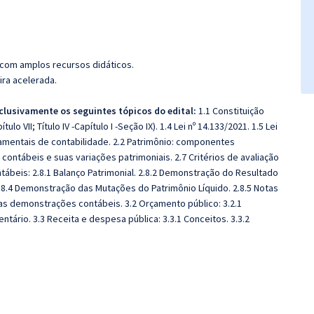
 com amplos recursos didáticos.
ira acelerada.
clusivamente os seguintes tópicos do edital:
1.1 Constituição
pítulo VII; Título IV -Capítulo I -Seção IX). 1.4 Lei nº 14.133/2021. 1.5 Lei
ndamentais de contabilidade. 2.2 Patrimônio: componentes
s contábeis e suas variações patrimoniais. 2.7 Critérios de avaliação
beis: 2.8.1 Balanço Patrimonial. 2.8.2 Demonstração do Resultado
2.8.4 Demonstração das Mutações do Patrimônio Líquido. 2.8.5 Notas
 das demonstrações contábeis. 3.2 Orçamento público: 3.2.1
ntário. 3.3 Receita e despesa pública: 3.3.1 Conceitos. 3.3.2