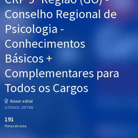
Pós
Conselho Regional de
Graduação
Psicologia -
OAB
Conhecimentos
Mentorias
Básicos +
Questões grátis
Complementares para
Conteúdo gratuito
Todos os Cargos
Blog
Aprovados
Baixar edital
(CÓDIGO: 197790)
Atendimento
191
Horas de aula