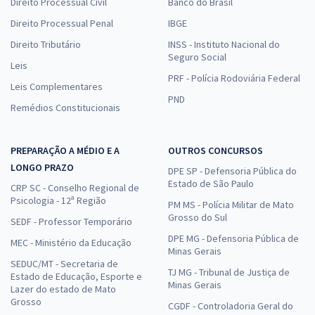
Direito Processual Civil
Banco do Brasil
Direito Processual Penal
IBGE
Direito Tributário
INSS - Instituto Nacional do
Seguro Social
Leis
PRF - Polícia Rodoviária Federal
Leis Complementares
PND
Remédios Constitucionais
PREPARAÇÃO A MÉDIO E A
OUTROS CONCURSOS
LONGO PRAZO
DPE SP - Defensoria Pública do
Estado de São Paulo
CRP SC - Conselho Regional de
Psicologia - 12ª Região
PM MS - Polícia Militar de Mato
Grosso do Sul
SEDF - Professor Temporário
DPE MG - Defensoria Pública de
MEC - Ministério da Educação
Minas Gerais
SEDUC/MT - Secretaria de
TJ MG - Tribunal de Justiça de
Estado de Educação, Esporte e
Minas Gerais
Lazer do estado de Mato
Grosso
CGDF - Controladoria Geral do