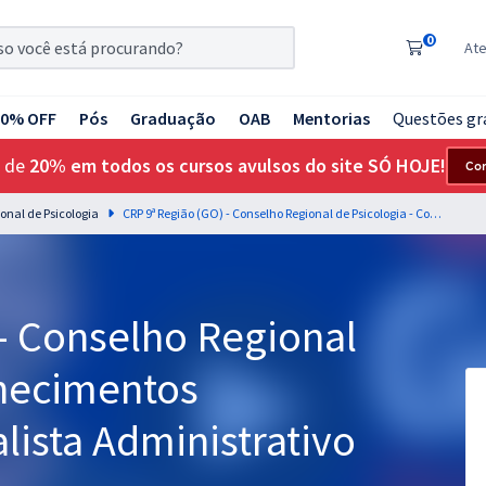
0
At
20% OFF
Pós
Graduação
OAB
Mentorias
Questões gr
 de
20% em todos os cursos avulsos do site SÓ HOJE!
Co
ional de Psicologia
CRP 9ª Região (GO) - Conselho Regional de Psicologia - Conhecimentos Específicos para Analista Administrativo
- Conselho Regional
nhecimentos
lista Administrativo