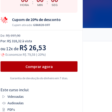
:
:
HORA
MIN
SEG
Cupom de 20% de desconto
Cupom ativado:
GRAN20-OFF
De:
R$ 397,90
Por:
R$ 318,32
à vista
R$ 26,53
ou
12x de
Economize R$ 79,58 (-20%)
Comprar agora
Garantia de devolução do dinheiro em 7 dias.
Este curso inclui:
Videoaulas
Audioaulas
PDFs