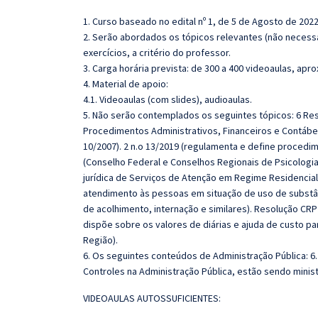
1. Curso baseado no edital nº 1, de 5 de Agosto de 2022
2. Serão abordados os tópicos relevantes (não necess
exercícios, a critério do professor.
3. Carga horária prevista: de 300 a 400 videoaulas, ap
4. Material de apoio:
4.1. Videoaulas (com slides), audioaulas.
5. Não serão contemplados os seguintes tópicos: 6 Re
Procedimentos Administrativos, Financeiros e Contábe
10/2007). 2 n.o 13/2019 (regulamenta e define proced
(Conselho Federal e Conselhos Regionais de Psicologi
jurídica de Serviços de Atenção em Regime Residencial d
atendimento às pessoas em situação de uso de substânc
de acolhimento, internação e similares). Resolução CRP
dispõe sobre os valores de diárias e ajuda de custo p
Região).
6. Os seguintes conteúdos de Administração Pública: 6.
Controles na Administração Pública, estão sendo minist
VIDEOAULAS AUTOSSUFICIENTES: