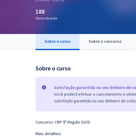
Pós
188
Graduação
Horas de aula
OAB
Sobre o curso
Sobre o concurso
Mentorias
Questões grátis
Sobre o curso
Conteúdo gratuito
Blog
Satisfação garantida ou seu dinheiro de vo
Você poderá efetuar o cancelamento e obter 
Aprovados
satisfação garantida ou seu dinheiro de volta
Atendimento
Concurso: CRP 9ª Região (GO)!
Mais detalhes: