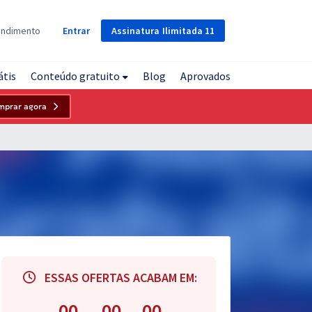
Assinatura
Ilimitada
11
endimento
Entrar
átis
Conteúdo gratuito
Blog
Aprovados
mprar agora
ESSAS OFERTAS ACABAM EM:
00
00
00