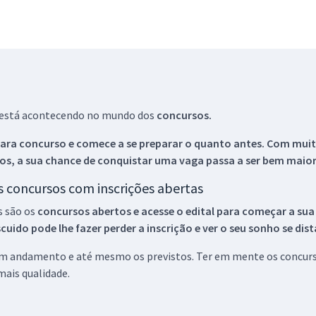
ue está acontecendo no mundo dos
concursos.
ara concurso e comece a se preparar o quanto antes. Com muita
os, a sua chance de conquistar uma vaga passa a ser bem maior
os concursos com inscrições abertas
s são os
concursos abertos e acesse o edital para começar a sua
ido pode lhe fazer perder a inscrição e ver o seu sonho se dis
 em andamento e até mesmo os previstos. Ter em mente os concurso
ais qualidade.