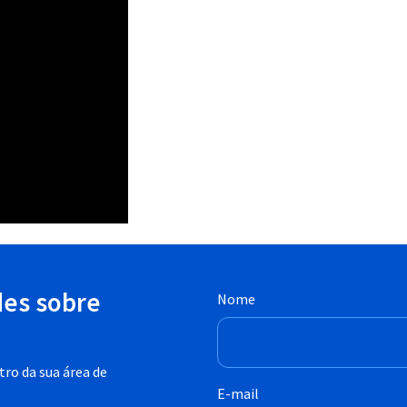
des sobre
Nome
ro da sua área de
E-mail