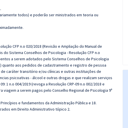
.
ariamente todos) e poderão ser ministrados em teoria ou
roximadamente.
solução CFP n.o 020/2018 (Revisão e Ampliação do Manual de
is do Sistema Conselhos de Psicologia - Resolução CFP n.o
imentos a serem adotados pelo Sistema Conselhos de Psicologia
a) quanto aos pedidos de cadastramento e registro de pessoa
e caráter transitório e/ou clínicas e outras instituições de
ias psicoativas - álcool e outras drogas e que realizam serviços
 09: 1 n.o 004/2019 (revoga a Resolução CRP-09 n.o 002/2018 e
ara viagem a serem pagos pelo Conselho Regional de Psicologia 9ª
 Princípios e fundamentos da Administração Pública e 18.
rados em Direito Administrativo tópico 2.