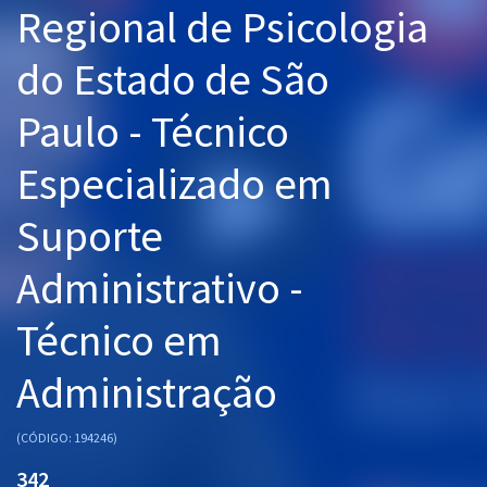
Regional de Psicologia
Pós
do Estado de São
Graduação
Paulo - Técnico
OAB
Especializado em
Mentorias
Suporte
Questões grátis
Conteúdo gratuito
Administrativo -
Blog
Técnico em
Aprovados
Administração
Atendimento
(CÓDIGO: 194246)
342