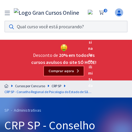
0
Assinatura Ilimitada 11
Acesso a todos os cursos. Teste grátis por 7 dias!
Assinatura OAB Até Passar
Acesso ilimitado a toda preparação para o Exame da
Desconto de
20% em todos os
Ordem, até você passar!
cursos avulsos do site SÓ HOJE!
Comprar agora
Residências Multiprofissionais
Preparação completa e intensiva para as principais
Cursos por Concurso
CRP SP
residências em saúde do Brasil
CRP SP - Conselho Regional de Psicologia do Estado de São Paulo - Técnico Especializado em Suporte Administrativo - Técnico em Administração
Concursos
SP - Administrativas
Assinatura Ilimitada
CRP SP - Conselho
Cursos 20% OFF