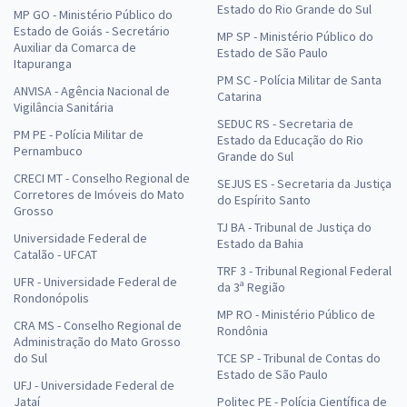
Estado do Rio Grande do Sul
MP GO - Ministério Público do
Estado de Goiás - Secretário
MP SP - Ministério Público do
Auxiliar da Comarca de
Estado de São Paulo
Itapuranga
PM SC - Polícia Militar de Santa
ANVISA - Agência Nacional de
Catarina
Vigilância Sanitária
SEDUC RS - Secretaria de
PM PE - Polícia Militar de
Estado da Educação do Rio
Pernambuco
Grande do Sul
CRECI MT - Conselho Regional de
SEJUS ES - Secretaria da Justiça
Corretores de Imóveis do Mato
do Espírito Santo
Grosso
TJ BA - Tribunal de Justiça do
Universidade Federal de
Estado da Bahia
Catalão - UFCAT
TRF 3 - Tribunal Regional Federal
UFR - Universidade Federal de
da 3ª Região
Rondonópolis
MP RO - Ministério Público de
CRA MS - Conselho Regional de
Rondônia
Administração do Mato Grosso
do Sul
TCE SP - Tribunal de Contas do
Estado de São Paulo
UFJ - Universidade Federal de
Jataí
Politec PE - Polícia Científica de