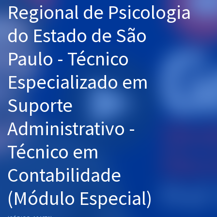
Regional de Psicologia
Pós
do Estado de São
Graduação
Paulo - Técnico
OAB
Especializado em
Mentorias
Suporte
Questões grátis
Conteúdo gratuito
Administrativo -
Blog
Técnico em
Aprovados
Contabilidade
Atendimento
(Módulo Especial)