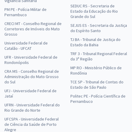
Vigilância Sanitária
SEDUC RS - Secretaria de
PM PE - Polícia Militar de
Estado da Educação do Rio
Pernambuco
Grande do Sul
CRECI MT - Conselho Regional de
SEJUS ES - Secretaria da Justiça
Corretores de Imóveis do Mato
do Espírito Santo
Grosso
TJ BA - Tribunal de Justiça do
Universidade Federal de
Estado da Bahia
Catalão - UFCAT
TRF 3 - Tribunal Regional Federal
UFR - Universidade Federal de
da 3ª Região
Rondonópolis
MP RO - Ministério Público de
CRA MS - Conselho Regional de
Rondônia
Administração do Mato Grosso
do Sul
TCE SP - Tribunal de Contas do
Estado de São Paulo
UFJ - Universidade Federal de
Jataí
Politec PE - Polícia Científica de
Pernambuco
UFRN - Universidade Federal do
Rio Grande do Norte
UFCSPA - Universidade Federal
de Ciência da Saúde de Porto
Alegre