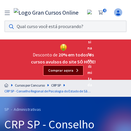
0
Assinatura Ilimitada 11
Acesso a todos os cursos. Teste grátis por 7 dias!
Assinatura OAB Até Passar
Acesso ilimitado a toda preparação para o Exame da
Desconto de
20% em todos os
Ordem, até você passar!
cursos avulsos do site SÓ HOJE!
Comprar agora
Residências Multiprofissionais
Preparação completa e intensiva para as principais
Cursos por Concurso
CRP SP
residências em saúde do Brasil
CRP SP - Conselho Regional de Psicologia do Estado de São Paulo - Técnico Especializado em Suporte Administrativo - Técnico em Contabilidade (Módulo Especial)
Concursos
SP - Administrativas
Assinatura Ilimitada
CRP SP - Conselho
Cursos 20% OFF