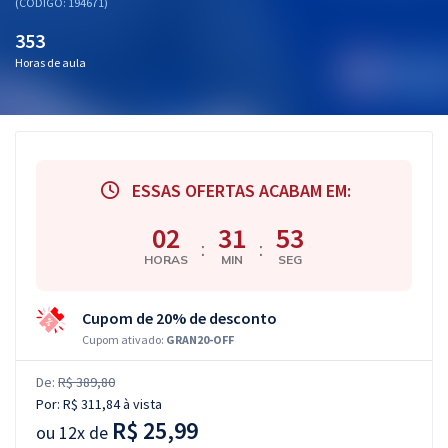
(CÓDIGO: 194671)
353
Horas de aula
ESSAS OFERTAS ACABAM EM:
02
31
52
:
:
HORAS
MIN
SEG
Cupom de 20% de desconto
Cupom ativado:
GRAN20-OFF
De:
R$ 389,80
Por:
R$ 311,84
à vista
R$ 25,99
ou
12x de