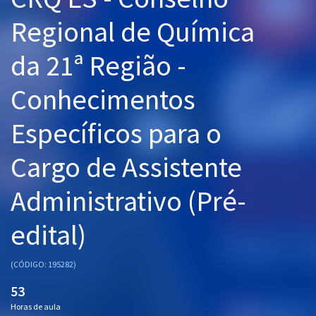
Pós
Regional de Química
Graduação
da 21ª Região -
OAB
Conhecimentos
Mentorias
Específicos para o
Questões grátis
Cargo de Assistente
Conteúdo gratuito
Administrativo (Pré-
Blog
edital)
Aprovados
(CÓDIGO: 195282)
Atendimento
53
Horas de aula