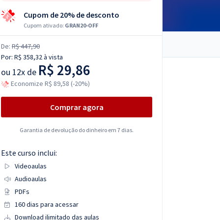
Cupom de 20% de desconto
Cupom ativado:
GRAN20-OFF
De:
R$ 447,90
Por:
R$ 358,32
à vista
R$ 29,86
ou
12x de
Economize R$ 89,58 (-20%)
Comprar agora
Garantia de devolução do dinheiro em 7 dias.
Este curso inclui:
Videoaulas
Audioaulas
PDFs
160 dias para acessar
Download ilimitado das aulas