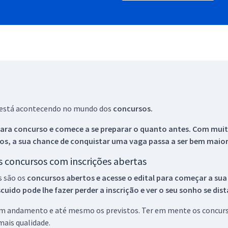
ue está acontecendo no mundo dos
concursos.
ara concurso e comece a se preparar o quanto antes. Com muita
os, a sua chance de conquistar uma vaga passa a ser bem maior
os concursos com inscrições abertas
s são os
concursos abertos e acesse o edital para começar a sua
ido pode lhe fazer perder a inscrição e ver o seu sonho se dis
 em andamento e até mesmo os previstos. Ter em mente os concurso
ais qualidade.