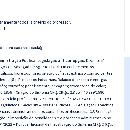
riamente todos) a critério do professor.
ente.
de com cada videoaula);
ministração Pública:
Legislação anticorrupção:
Decreto nº
argos de Advogado e Agente Fiscal. Em conhecimentos
tálicos, hidretos,
precipitação química; extração com solventes;
destilação. Processos Industriais. Balanço de massa e energia.
lação; extração; peneiramento; secagem; trocadores de calor;
800/1956 – Criação do Sistema CFQ/CRQs. 2.3 Lei nº 6.839/1980 –
cício profissional. 2.6 Decreto‑lei nº 5.452/1943 (CLT – Título III –
os Químicos, Seção XIV – Das Penalidades). 3 Legislação Específica
ncias administrativas dos conselhos profissionais.
3.3 Resolução
ação, a imposição de penalidades e o processo administrativo no
4/2022 – Política Nacional de Fiscalização do Sistema CFQ/CRQ’s.