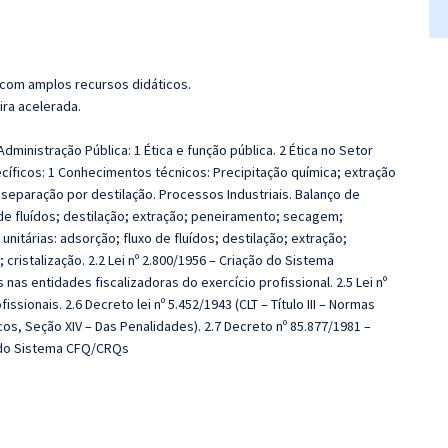
 com amplos recursos didáticos.
ira acelerada.
dministração Pública: 1 Ética e função pública. 2 Ética no Setor
cíficos: 1 Conhecimentos técnicos: Precipitação química; extração
 separação por destilação. Processos Industriais. Balanço de
de fluídos; destilação; extração; peneiramento; secagem;
unitárias: adsorção; fluxo de fluídos; destilação; extração;
cristalização. 2.2 Lei nº 2.800/1956 – Criação do Sistema
nas entidades fiscalizadoras do exercício profissional. 2.5 Lei nº
sionais. 2.6 Decreto lei nº 5.452/1943 (CLT – Título III – Normas
cos, Seção XIV – Das Penalidades). 2.7 Decreto nº 85.877/1981 –
a do Sistema CFQ/CRQs