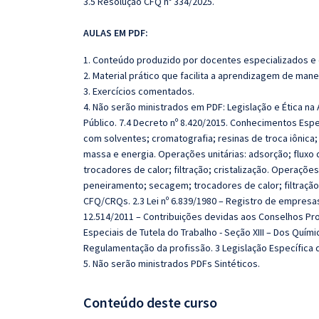
3.5 Resolução CFQ nº 334/2025.
AULAS EM PDF:
1. Conteúdo produzido por docentes especializados e
2. Material prático que facilita a aprendizagem de mane
3. Exercícios comentados.
4. Não serão ministrados em PDF: Legislação e Ética na A
Público. 7.4 Decreto nº 8.420/2015. Conhecimentos Espe
com solventes; cromatografia; resinas de troca iônica;
massa e energia. Operações unitárias: adsorção; fluxo 
trocadores de calor; filtração; cristalização. Operações 
peneiramento; secagem; trocadores de calor; filtração; 
CFQ/CRQs. 2.3 Lei nº 6.839/1980 – Registro de empresas 
12.514/2011 – Contribuições devidas aos Conselhos Profis
Especiais de Tutela do Trabalho - Seção XIII – Dos Quími
Regulamentação da profissão. 3 Legislação Específic
5. Não serão ministrados PDFs Sintéticos.
Conteúdo deste curso