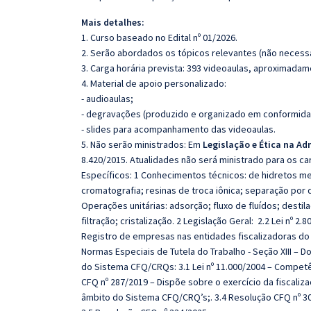
Mais detalhes:
1. Curso baseado no Edital nº 01/2026.
2. Serão abordados os tópicos relevantes (não necessa
3. Carga horária prevista: 393 videoaulas, aproximadam
4. Material de apoio personalizado:
- audioaulas;
- degravações (produzido e organizado em conformida
- slides para acompanhamento das videoaulas.
5. Não serão ministrados: Em
Legislação e Ética na Ad
8.420/2015
.
Atualidades não será ministrado para os c
Específicos:
1 Conhecimentos técnicos:
de hidretos me
cromatografia; resinas de troca iônica; separação por 
Operações unitárias: adsorção; fluxo de fluídos; desti
filtração; cristalização.
2 Legislação Geral:
2.2 Lei nº 2.
Registro de empresas nas entidades fiscalizadoras do exer
Normas Especiais de Tutela do Trabalho - Seção XIII – D
do Sistema CFQ/CRQs: 3.1 Lei nº 11.000/2004 – Competê
CFQ nº 287/2019 – Dispõe sobre o exercício da fiscaliz
âmbito do Sistema CFQ/CRQ’s;. 3.4 Resolução CFQ nº 30