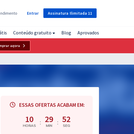
Assinatura
Ilimitada
11
endimento
Entrar
átis
Conteúdo gratuito
Blog
Aprovados
mprar agora
ESSAS OFERTAS ACABAM EM:
10
29
51
:
:
HORAS
MIN
SEG