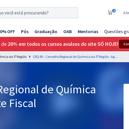
0
At
20% OFF
Pós
Graduação
OAB
Mentorias
Questões gr
 de
20% em todos os cursos avulsos do site SÓ HOJE!
Co
ímica da 5ª Região
CRQ RS - Conselho Regional de Química da 5ª Região - Agente Fiscal
Regional de Química
e Fiscal