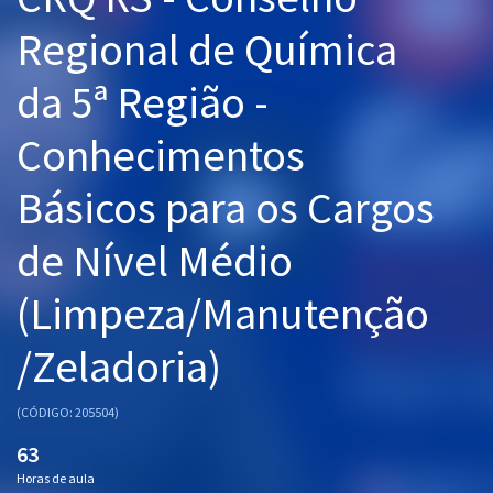
Pós
Regional de Química
Graduação
da 5ª Região -
OAB
Conhecimentos
Mentorias
Básicos para os Cargos
Questões grátis
de Nível Médio
Conteúdo gratuito
(Limpeza/Manutenção
Blog
/Zeladoria)
Aprovados
(CÓDIGO: 205504)
Atendimento
63
Horas de aula