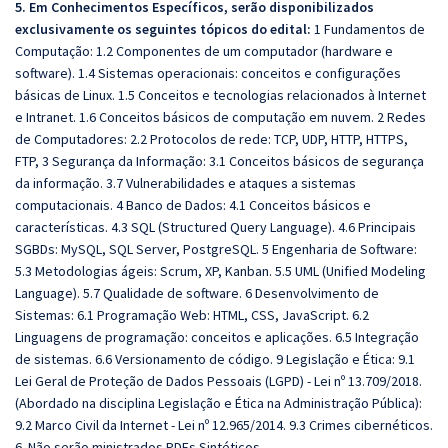
5. Em Conhecimentos Específicos, serão disponibilizados
exclusivamente os seguintes tópicos do edital:
1 Fundamentos de
Computação: 1.2 Componentes de um computador (hardware e
software). 1.4 Sistemas operacionais: conceitos e configurações
básicas de Linux. 1.5 Conceitos e tecnologias relacionados à Internet
e Intranet. 1.6 Conceitos básicos de computação em nuvem. 2 Redes
de Computadores: 2.2 Protocolos de rede: TCP, UDP, HTTP, HTTPS,
FTP, 3 Segurança da Informação: 3.1 Conceitos básicos de segurança
da informação. 3.7 Vulnerabilidades e ataques a sistemas
computacionais. 4 Banco de Dados: 4.1 Conceitos básicos e
características. 4.3 SQL (Structured Query Language). 4.6 Principais
SGBDs: MySQL, SQL Server, PostgreSQL. 5 Engenharia de Software:
5.3 Metodologias ágeis: Scrum, XP, Kanban. 5.5 UML (Unified Modeling
Language). 5.7 Qualidade de software. 6 Desenvolvimento de
Sistemas: 6.1 Programação Web: HTML, CSS, JavaScript. 6.2
Linguagens de programação: conceitos e aplicações. 6.5 Integração
de sistemas. 6.6 Versionamento de código. 9 Legislação e Ética: 9.1
Lei Geral de Proteção de Dados Pessoais (LGPD) - Lei nº 13.709/2018.
(Abordado na disciplina Legislação e Ética na Administração Pública):
9.2 Marco Civil da Internet - Lei nº 12.965/2014. 9.3 Crimes cibernéticos.
6. Não serão ministrados PDFs Sintéticos.