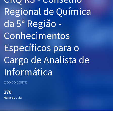
Pós
Regional de Química
Graduação
da 5ª Região -
OAB
Conhecimentos
Mentorias
Específicos para o
Questões grátis
Cargo de Analista de
Conteúdo gratuito
Informática
Blog
Aprovados
(CÓDIGO: 205972)
270
Atendimento
Horas de aula