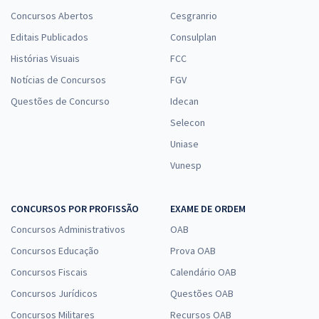
Concursos Abertos
Cesgranrio
Editais Publicados
Consulplan
Histórias Visuais
FCC
Notícias de Concursos
FGV
Questões de Concurso
Idecan
Selecon
Uniase
Vunesp
CONCURSOS POR PROFISSÃO
EXAME DE ORDEM
Concursos Administrativos
OAB
Concursos Educação
Prova OAB
Concursos Fiscais
Calendário OAB
Concursos Jurídicos
Questões OAB
Concursos Militares
Recursos OAB