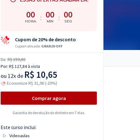
00
00
00
:
:
HORA
MIN
SEG
Cupom de 20% de desconto
Cupom ativado:
GRAN20-OFF
De:
R$ 159,80
Por:
R$ 127,84
à vista
R$ 10,65
ou
12x de
Economize R$ 31,96 (-20%)
Comprar agora
Garantia de devolução do dinheiro em 7 dias.
Este curso inclui:
Videoaulas