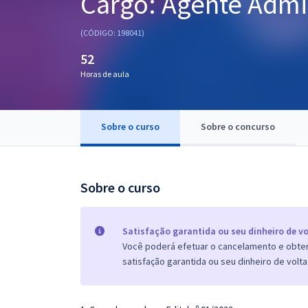
Cargo: Agente Admin
Pós
(CÓDIGO: 198041)
Graduação
52
Horas de aula
OAB
Mentorias
Sobre o curso
Sobre o concurso
Questões grátis
Conteúdo gratuito
Sobre o curso
Blog
Aprovados
Satisfação garantida ou seu dinheiro de vo
Você poderá efetuar o cancelamento e obter 
satisfação garantida ou seu dinheiro de volta
Atendimento