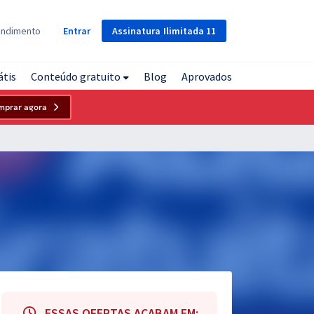
Assinatura
Ilimitada
11
endimento
Entrar
átis
Conteúdo gratuito
Blog
Aprovados
mprar agora
ESSAS OFERTAS ACABAM EM: