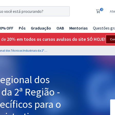
0
At
20% OFF
Pós
Graduação
OAB
Mentorias
Questões gr
 de
20% em todos os cursos avulsos do site SÓ HOJE!
Co
CRT 02 - Conselho Regional dos Técnicos Industriais da 2ª Região - Conhecimentos Específicos para o Cargo: Agente Administrativo
Regional dos
 da 2ª Região -
cíficos para o