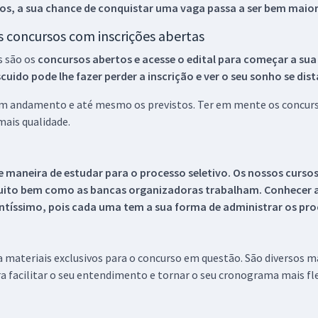
os, a sua chance de conquistar uma vaga passa a ser bem maior
os concursos com inscrições abertas
s são os
concursos abertos e acesse o edital para começar a sua
ido pode lhe fazer perder a inscrição e ver o seu sonho se dis
 em andamento e até mesmo os previstos. Ter em mente os concurso
ais qualidade.
 maneira de estudar para o processo seletivo. Os nossos curso
uito bem como as bancas organizadoras trabalham. Conhecer a
tíssimo, pois cada uma tem a sua forma de administrar os proc
 a materiais exclusivos para o concurso em questão. São diversos 
a facilitar o seu entendimento e tornar o seu cronograma mais fle