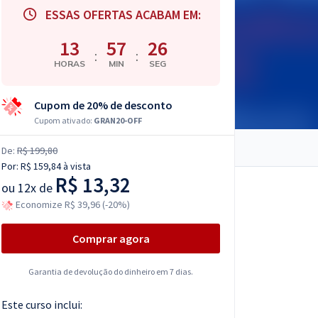
ESSAS OFERTAS ACABAM EM:
13
57
25
:
:
HORAS
MIN
SEG
Cupom de 20% de desconto
Cupom ativado:
GRAN20-OFF
De:
R$ 199,80
Por:
R$ 159,84
à vista
R$ 13,32
ou
12x de
Economize R$ 39,96 (-20%)
Comprar agora
Garantia de devolução do dinheiro em 7 dias.
Este curso inclui: