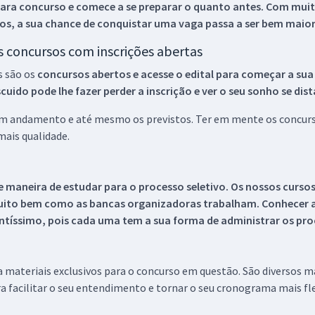
ara concurso e comece a se preparar o quanto antes. Com muita
os, a sua chance de conquistar uma vaga passa a ser bem maior
os concursos com inscrições abertas
s são os
concursos abertos e acesse o edital para começar a sua
ido pode lhe fazer perder a inscrição e ver o seu sonho se dis
 em andamento e até mesmo os previstos. Ter em mente os concurso
ais qualidade.
 maneira de estudar para o processo seletivo. Os nossos curso
uito bem como as bancas organizadoras trabalham. Conhecer a
tíssimo, pois cada uma tem a sua forma de administrar os proc
 a materiais exclusivos para o concurso em questão. São diversos 
a facilitar o seu entendimento e tornar o seu cronograma mais fle