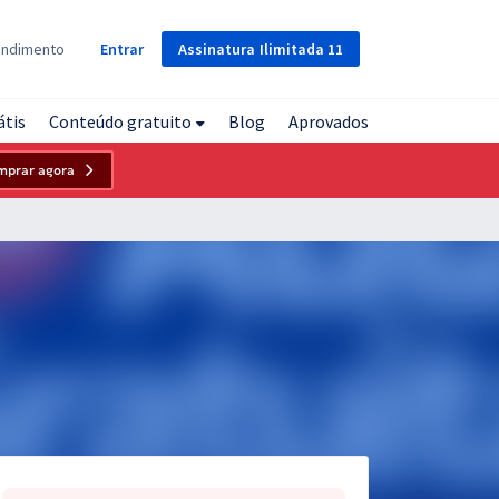
Assinatura
Ilimitada
11
endimento
Entrar
átis
Conteúdo gratuito
Blog
Aprovados
mprar agora