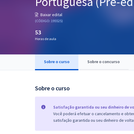
Portuguesa (Pré-edi
Pós
Baixar edital
Graduação
(CÓDIGO: 195525)
53
OAB
Horas de aula
Mentorias
Sobre o curso
Sobre o concurso
Questões grátis
Conteúdo gratuito
Blog
Sobre o curso
Aprovados
Satisfação garantida ou seu dinheiro de vo
Você poderá efetuar o cancelamento e obter 
Atendimento
satisfação garantida ou seu dinheiro de volta