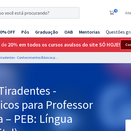
0
At
20% OFF
Pós
Graduação
OAB
Mentorias
Questões gr
 de
20% em todos os cursos avulsos do site SÓ HOJE!
Co
CTPM MG - Colégio Tiradentes - Conhecimentos Básicos para Professor em Educação Básica – PEB: Língua Portuguesa (Pré-edital)
Tiradentes -
cos para Professor
 – PEB: Língua