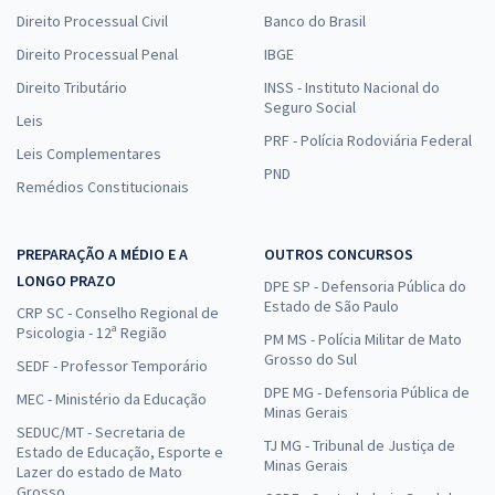
Direito Processual Civil
Banco do Brasil
Direito Processual Penal
IBGE
Direito Tributário
INSS - Instituto Nacional do
Seguro Social
Leis
PRF - Polícia Rodoviária Federal
Leis Complementares
PND
Remédios Constitucionais
PREPARAÇÃO A MÉDIO E A
OUTROS CONCURSOS
LONGO PRAZO
DPE SP - Defensoria Pública do
Estado de São Paulo
CRP SC - Conselho Regional de
Psicologia - 12ª Região
PM MS - Polícia Militar de Mato
Grosso do Sul
SEDF - Professor Temporário
DPE MG - Defensoria Pública de
MEC - Ministério da Educação
Minas Gerais
SEDUC/MT - Secretaria de
TJ MG - Tribunal de Justiça de
Estado de Educação, Esporte e
Minas Gerais
Lazer do estado de Mato
Grosso