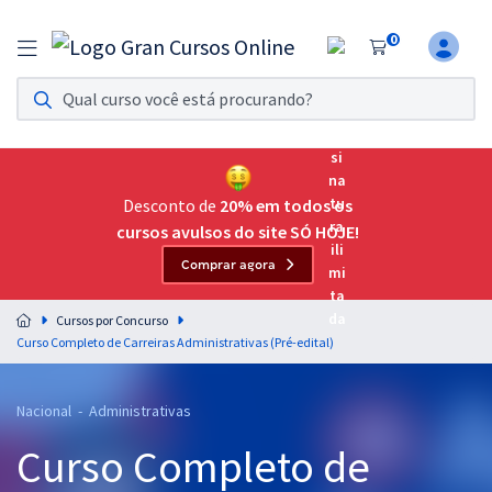
0
Assinatura Ilimitada 11
Acesso a todos os cursos. Teste grátis por 7 dias!
Assinatura OAB Até Passar
Acesso ilimitado a toda preparação para o Exame da
Desconto de
20% em todos os
Ordem, até você passar!
cursos avulsos do site SÓ HOJE!
Comprar agora
Residências Multiprofissionais
Preparação completa e intensiva para as principais
Cursos por Concurso
residências em saúde do Brasil
Curso Completo de Carreiras Administrativas (Pré-edital)
Concursos
Nacional - Administrativas
Assinatura Ilimitada
Curso Completo de
Cursos 20% OFF