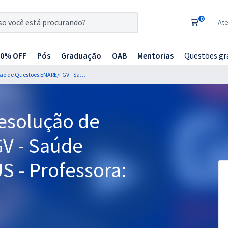
0
At
20% OFF
Pós
Graduação
OAB
Mentorias
Questões gr
Curso Gratuito de Resolução de Questões ENARE/FGV - Saúde Pública/Coletiva/SUS - Professora: Natale Souza
Resolução de
V - Saúde
S - Professora: