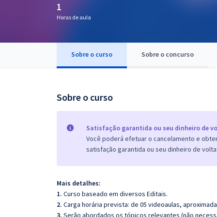
1
Pós
Horas de aula
Graduação
Sobre o curso
Sobre o concurso
OAB
Mentorias
Sobre o curso
Questões grátis
Conteúdo gratuito
Satisfação garantida ou seu dinheiro de vo
Você poderá efetuar o cancelamento e obter 
Blog
satisfação garantida ou seu dinheiro de volta
Aprovados
Mais detalhes:
Atendimento
1.
Curso baseado em diversos Editais.
2.
Carga horária prevista: de 05 videoaulas, aproximad
3.
Serão abordados os tópicos relevantes (não necessa