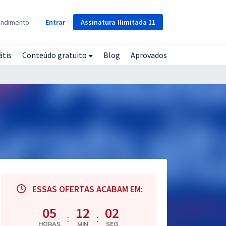
Assinatura
Ilimitada
11
endimento
Entrar
átis
Conteúdo gratuito
Blog
Aprovados
ESSAS OFERTAS ACABAM EM:
05
12
01
:
:
HORAS
MIN
SEG