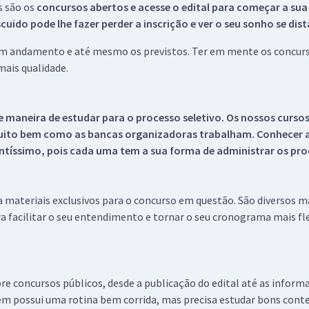
s são os
concursos abertos e acesse o edital para começar a sua
ido pode lhe fazer perder a inscrição e ver o seu sonho se dis
 em andamento e até mesmo os previstos. Ter em mente os concurso
ais qualidade.
 maneira de estudar para o processo seletivo. Os nossos curso
uito bem como as bancas organizadoras trabalham. Conhecer a
tíssimo, pois cada uma tem a sua forma de administrar os proc
 a materiais exclusivos para o concurso em questão. São diversos 
a facilitar o seu entendimento e tornar o seu cronograma mais fle
re concursos públicos, desde a publicação do edital até as inform
em possui uma rotina bem corrida, mas precisa estudar bons conte