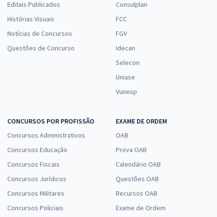
Editais Publicados
Consulplan
Histórias Visuais
FCC
Notícias de Concursos
FGV
Questões de Concurso
Idecan
Selecon
Uniase
Vunesp
CONCURSOS POR PROFISSÃO
EXAME DE ORDEM
Concursos Administrativos
OAB
Concursos Educação
Prova OAB
Concursos Fiscais
Calendário OAB
Concursos Jurídicos
Questões OAB
Concursos Militares
Recursos OAB
Concursos Policiais
Exame de Ordem