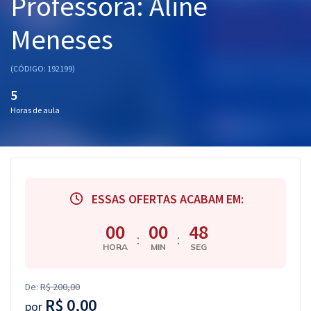
Professora: Aline
Pós
Meneses
Graduação
(CÓDIGO: 192199)
OAB
5
Mentorias
Horas de aula
Questões grátis
Conteúdo gratuito
ESSAS OFERTAS ACABAM EM:
Blog
00
00
47
Aprovados
:
:
HORA
MIN
SEG
Atendimento
De:
R$ 200,00
R$ 0,00
por