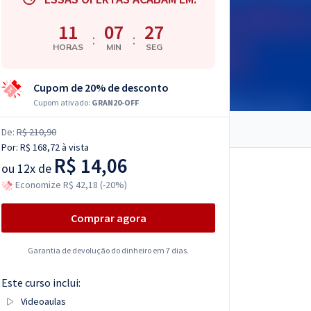
11
07
26
:
:
HORAS
MIN
SEG
Cupom de 20% de desconto
Cupom ativado:
GRAN20-OFF
De:
R$ 210,90
Por:
R$ 168,72
à vista
R$ 14,06
ou
12x de
Economize R$ 42,18 (-20%)
Comprar agora
Garantia de devolução do dinheiro em 7 dias.
Este curso inclui:
Videoaulas