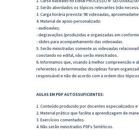
1. Curso baseado no Edital PROCESSO Nº SEI-030002/00
2. Serão abordados os tópicos relevantes (não necessa
3. Carga horária prevista: 98 videoaulas, aproximadame
4. Material de apoio personalizado:
- audioaulas;
- degravações (produzidas e organizadas em conformi
- slides para acompanhamento das videoaulas.
5. Serão ministradas somente as videoaulas relaciona
constando no edital, não serão ministrados.
6. Informamos que, visando à melhor compreensão e ab
referentes a determinadas disciplinas foram organizad
responsável e não de acordo com a ordem dos tópico
AULAS EM PDF AUTOSSUFICIENTES:
1. Conteúdo produzido por docentes especializados e
2. Material prático que facilita a aprendizagem de mane
3. Exercícios comentados.
4. Não serão ministrados PDFs Sintéticos.