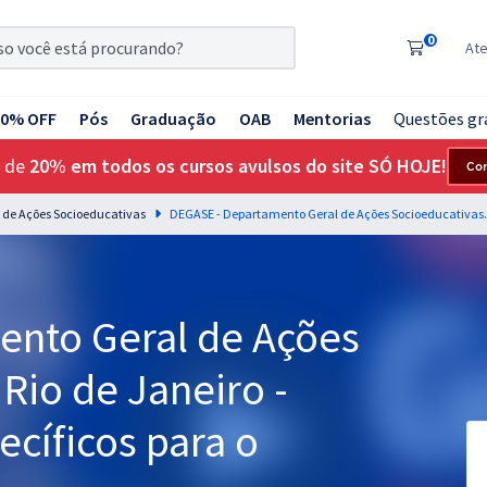
0
At
20% OFF
Pós
Graduação
OAB
Mentorias
Questões gr
 de
20% em todos os cursos avulsos do site SÓ HOJE!
Co
 de Ações Socioeducativas
DEGASE - Departamento Geral de Açõ
nto Geral de Ações
Rio de Janeiro -
cíficos para o