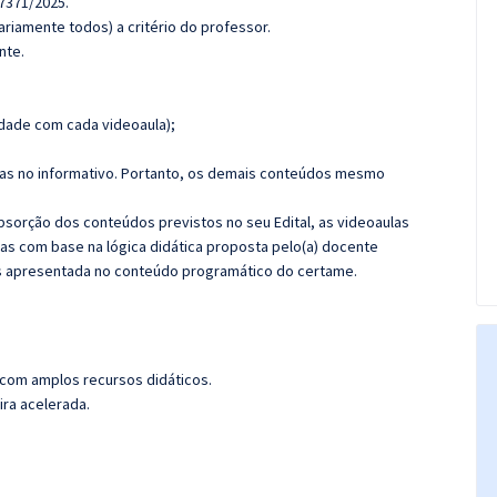
7371/2025.
riamente todos) a critério do professor.
nte.
dade com cada videoaula);
das no informativo. Portanto, os demais conteúdos mesmo
sorção dos conteúdos previstos no seu Edital, as videoaulas
as com base na lógica didática proposta pelo(a) docente
s apresentada no conteúdo programático do certame.
 com amplos recursos didáticos.
ira acelerada.