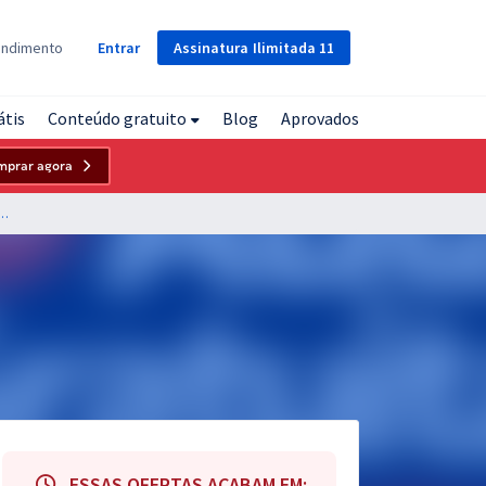
Assinatura
Ilimitada
11
endimento
Entrar
átis
Conteúdo gratuito
Blog
Aprovados
mprar agora
es Socioeducativas do Rio de Janeiro - Conhecimentos Específicos para o cargo de Estatístico
ESSAS OFERTAS ACABAM EM: