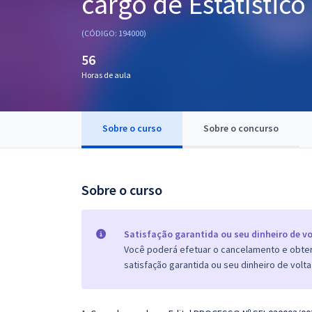
cargo de Estatístico
Pós
(CÓDIGO: 194000)
Graduação
56
Horas de aula
OAB
Mentorias
Sobre o curso
Sobre o concurso
Questões grátis
Conteúdo gratuito
Sobre o curso
Blog
Aprovados
Satisfação garantida ou seu dinheiro de vo
Você poderá efetuar o cancelamento e obter 
satisfação garantida ou seu dinheiro de volta
Atendimento