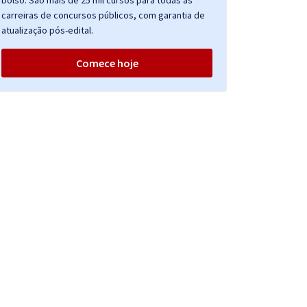
bolso. São mais de 25 mil cursos para todas as
carreiras de concursos públicos, com garantia de
atualização pós-edital.
Comece hoje