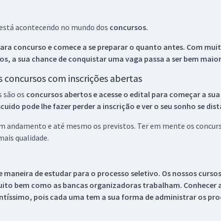
ue está acontecendo no mundo dos
concursos.
ara concurso e comece a se preparar o quanto antes. Com muita
os, a sua chance de conquistar uma vaga passa a ser bem maior
os concursos com inscrições abertas
s são os
concursos abertos e acesse o edital para começar a sua
ido pode lhe fazer perder a inscrição e ver o seu sonho se dis
 em andamento e até mesmo os previstos. Ter em mente os concurso
ais qualidade.
 maneira de estudar para o processo seletivo. Os nossos curso
uito bem como as bancas organizadoras trabalham. Conhecer a
tíssimo, pois cada uma tem a sua forma de administrar os proc