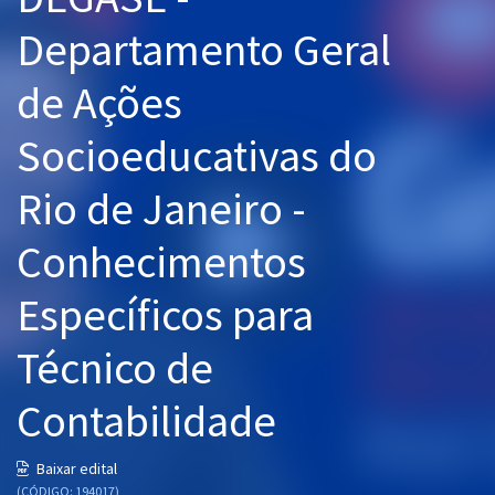
Pós
Departamento Geral
Graduação
de Ações
OAB
Socioeducativas do
Mentorias
Rio de Janeiro -
Questões grátis
Conhecimentos
Conteúdo gratuito
Específicos para
Blog
Técnico de
Aprovados
Contabilidade
Atendimento
Baixar edital
(CÓDIGO: 194017)