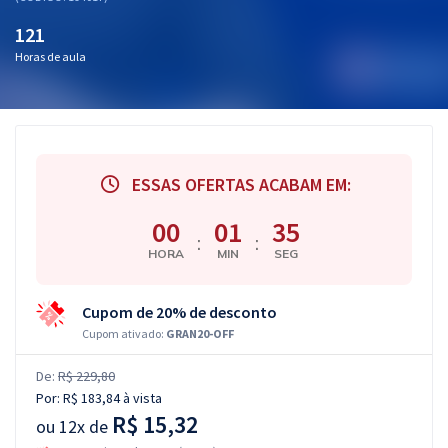
121
Horas de aula
ESSAS OFERTAS ACABAM EM:
00
01
34
:
:
HORA
MIN
SEG
Cupom de 20% de desconto
Cupom ativado:
GRAN20-OFF
De:
R$ 229,80
Por:
R$ 183,84
à vista
R$ 15,32
ou
12x de