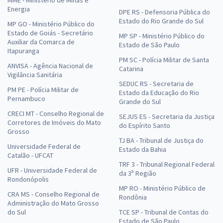
Energia
DPE RS - Defensoria Pública do
Estado do Rio Grande do Sul
MP GO - Ministério Público do
Estado de Goiás - Secretário
MP SP - Ministério Público do
Auxiliar da Comarca de
Estado de São Paulo
Itapuranga
PM SC - Polícia Militar de Santa
ANVISA - Agência Nacional de
Catarina
Vigilância Sanitária
SEDUC RS - Secretaria de
PM PE - Polícia Militar de
Estado da Educação do Rio
Pernambuco
Grande do Sul
CRECI MT - Conselho Regional de
SEJUS ES - Secretaria da Justiça
Corretores de Imóveis do Mato
do Espírito Santo
Grosso
TJ BA - Tribunal de Justiça do
Universidade Federal de
Estado da Bahia
Catalão - UFCAT
TRF 3 - Tribunal Regional Federal
UFR - Universidade Federal de
da 3ª Região
Rondonópolis
MP RO - Ministério Público de
CRA MS - Conselho Regional de
Rondônia
Administração do Mato Grosso
do Sul
TCE SP - Tribunal de Contas do
Estado de São Paulo