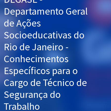
Pós
Departamento Geral
Graduação
de Ações
OAB
Socioeducativas do
Mentorias
Rio de Janeiro -
Questões grátis
Conhecimentos
Conteúdo gratuito
Específicos para o
Blog
Cargo de Técnico de
Aprovados
Segurança do
Atendimento
Trabalho