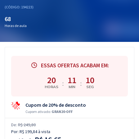
(CÓDIGO: 194223)
68
Horas de aula
ESSAS OFERTAS ACABAM EM:
20
11
09
:
:
HORAS
MIN
SEG
Cupom de 20% de desconto
Cupom ativado:
GRAN20-OFF
De:
R$ 249,80
Por:
R$ 199,84
à vista