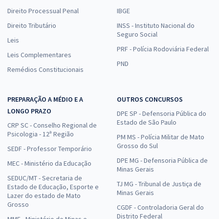
Direito Processual Penal
IBGE
Direito Tributário
INSS - Instituto Nacional do
Seguro Social
Leis
PRF - Polícia Rodoviária Federal
Leis Complementares
PND
Remédios Constitucionais
PREPARAÇÃO A MÉDIO E A
OUTROS CONCURSOS
LONGO PRAZO
DPE SP - Defensoria Pública do
Estado de São Paulo
CRP SC - Conselho Regional de
Psicologia - 12ª Região
PM MS - Polícia Militar de Mato
Grosso do Sul
SEDF - Professor Temporário
DPE MG - Defensoria Pública de
MEC - Ministério da Educação
Minas Gerais
SEDUC/MT - Secretaria de
TJ MG - Tribunal de Justiça de
Estado de Educação, Esporte e
Minas Gerais
Lazer do estado de Mato
Grosso
CGDF - Controladoria Geral do
Distrito Federal
MME - Ministério de Minas e