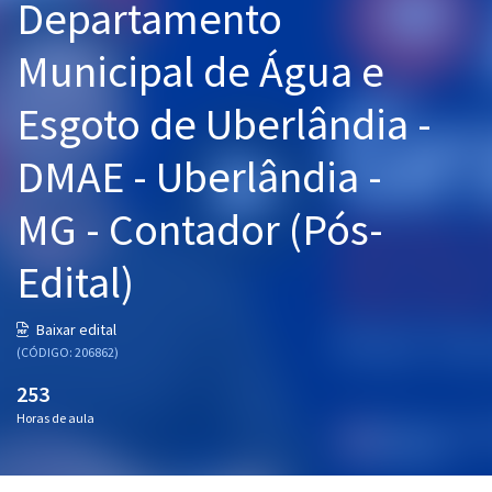
Departamento
Pós
Municipal de Água e
Graduação
Esgoto de Uberlândia -
OAB
DMAE - Uberlândia -
Mentorias
MG - Contador (Pós-
Questões grátis
Edital)
Conteúdo gratuito
Blog
Baixar edital
(CÓDIGO: 206862)
Aprovados
253
Horas de aula
Atendimento