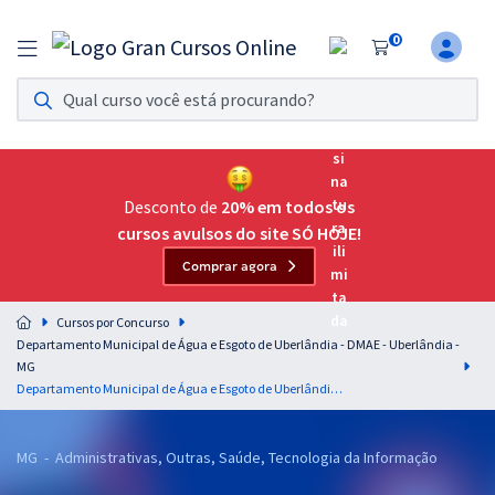
0
Assinatura Ilimitada 11
Acesso a todos os cursos. Teste grátis por 7 dias!
Assinatura OAB Até Passar
Acesso ilimitado a toda preparação para o Exame da
Desconto de
20% em todos os
Ordem, até você passar!
cursos avulsos do site SÓ HOJE!
Comprar agora
Residências Multiprofissionais
Preparação completa e intensiva para as principais
Cursos por Concurso
residências em saúde do Brasil
Departamento Municipal de Água e Esgoto de Uberlândia - DMAE - Uberlândia -
MG
Concursos
Departamento Municipal de Água e Esgoto de Uberlândia - DMAE - Uberlândia - MG - Contador (Pós-Edital)
Assinatura Ilimitada
MG - Administrativas, Outras, Saúde, Tecnologia da Informação
Cursos 20% OFF