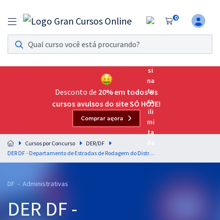
0
Assinatura Ilimitada 11
Acesso a todos os cursos. Teste grátis por 7 dias!
Assinatura OAB Até Passar
Acesso ilimitado a toda preparação para o Exame da
Desconto de
20% em todos os
Ordem, até você passar!
cursos avulsos do site SÓ HOJE!
Comprar agora
Residências Multiprofissionais
Preparação completa e intensiva para as principais
Cursos por Concurso
DER/DF
residências em saúde do Brasil
DER DF - Departamento de Estradas de Rodagem do Distrito Federal - Especialidade: Agente Administrativo
Concursos
DF - Administrativas
Assinatura Ilimitada
DER DF -
Cursos 20% OFF