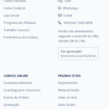
Como Funciona
Chat
Como Comprar
WhatsApp
Loja Social
E-mail
Programa de Afiliados
Telefone: 3003-0894
Trabalhe Conosco
Horário de atendimento:
segunda a sexta (8h às 20h),
Preferência de Cookies
sábado (9h às 13h).
Foi aprovado?
Envie-nos a sua história!
CURSOS ONLINE
PÁGINAS ÚTEIS
Assinatura Ilimitada
Depoimentos
Coaching para Concursos
Material Grátis
Exame de Ordem
Aulas ao Vivo
Graduação
Aulas Grátis