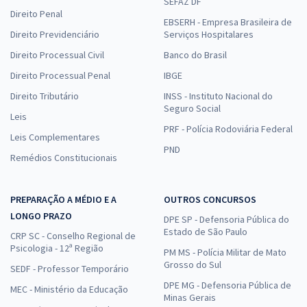
SEFAZ DF
Direito Penal
EBSERH - Empresa Brasileira de
Direito Previdenciário
Serviços Hospitalares
Direito Processual Civil
Banco do Brasil
Direito Processual Penal
IBGE
Direito Tributário
INSS - Instituto Nacional do
Seguro Social
Leis
PRF - Polícia Rodoviária Federal
Leis Complementares
PND
Remédios Constitucionais
PREPARAÇÃO A MÉDIO E A
OUTROS CONCURSOS
LONGO PRAZO
DPE SP - Defensoria Pública do
Estado de São Paulo
CRP SC - Conselho Regional de
Psicologia - 12ª Região
PM MS - Polícia Militar de Mato
Grosso do Sul
SEDF - Professor Temporário
DPE MG - Defensoria Pública de
MEC - Ministério da Educação
Minas Gerais