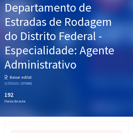
Departamento de
Pós
Estradas de Rodagem
Graduação
do Distrito Federal -
OAB
Especialidade: Agente
Mentorias
Administrativo
Questões grátis
Conteúdo gratuito
Baixar edital
(CÓDIGO: 197680)
Blog
192
Aprovados
Horas de aula
Atendimento