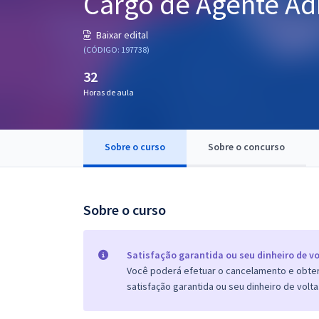
Cargo de Agente Ad
Pós
Baixar edital
Graduação
(CÓDIGO: 197738)
32
OAB
Horas de aula
Mentorias
Sobre o curso
Sobre o concurso
Questões grátis
Conteúdo gratuito
Blog
Sobre o curso
Aprovados
Satisfação garantida ou seu dinheiro de vo
Você poderá efetuar o cancelamento e obter 
Atendimento
satisfação garantida ou seu dinheiro de volta