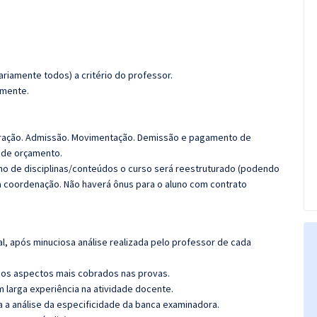
riamente todos) a critério do professor.
amente.
uração. Admissão. Movimentação. Demissão e pagamento de
 de orçamento.
imo de disciplinas/conteúdos o curso será reestruturado (podendo
da coordenação. Não haverá ônus para o aluno com contrato
l, após minuciosa análise realizada pelo professor de cada
os aspectos mais cobrados nas provas.
m larga experiência na atividade docente.
ra a análise da especificidade da banca examinadora.