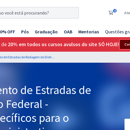
0
At
20% OFF
Pós
Graduação
OAB
Mentorias
Questões gr
 de
20% em todos os cursos avulsos do site SÓ HOJE!
Co
DER DF - Departamento de Estradas de Rodagem do Distrito Federal - Conhecimentos Específicos para o Cargo de Agente Administrativo
nto de Estradas de
 Federal -
cíficos para o