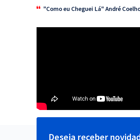
"Como eu Cheguei Lá" André Coelh
Deseja receber novida