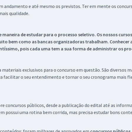
 em andamento e até mesmo os previstos. Ter em mente os concurso
ais qualidade.
 maneira de estudar para o processo seletivo. Os nossos curso
uito bem como as bancas organizadoras trabalham. Conhecer a
tíssimo, pois cada uma tem a sua forma de administrar os proc
 a materiais exclusivos para o concurso em questão. São diversos 
a facilitar o seu entendimento e tornar o seu cronograma mais fle
re concursos públicos, desde a publicação do edital até as inform
em possui uma rotina bem corrida, mas precisa estudar bons conte
 conteúdos: foram milhares de aprovados em
concursos públicos,