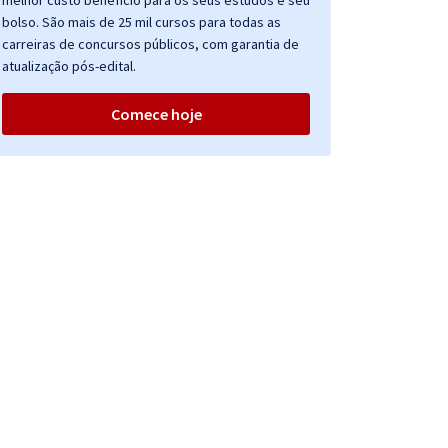
melhor custo benefício para os seus estudos e seu
bolso. São mais de 25 mil cursos para todas as
carreiras de concursos públicos, com garantia de
atualização pós-edital.
Comece hoje