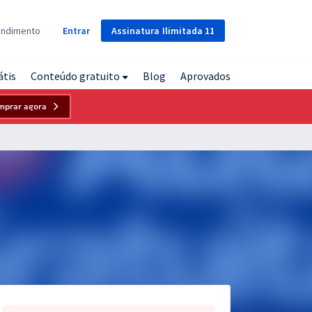
Assinatura
Ilimitada
11
endimento
Entrar
átis
Conteúdo gratuito
Blog
Aprovados
mprar agora