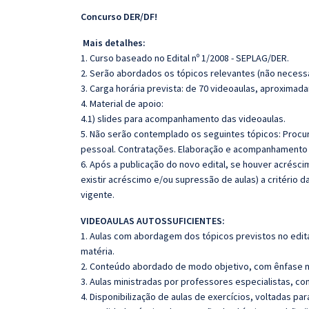
Concurso DER/DF!
Mais detalhes:
1. Curso baseado no Edital nº 1/2008 - SEPLAG/DER.
2. Serão abordados os tópicos relevantes (não necessa
3. Carga horária prevista: de 70 videoaulas, aproximad
4. Material de apoio:
4.1) slides para acompanhamento das videoaulas.
5. Não serão contemplado os seguintes tópicos: Proc
pessoal. Contratações. Elaboração e acompanhamento
6. Após a publicação do novo edital, se houver acrésc
existir acréscimo e/ou supressão de aulas) a critério 
vigente.
VIDEOAULAS AUTOSSUFICIENTES:
1. Aulas com abordagem dos tópicos previstos no edita
matéria.
2. Conteúdo abordado de modo objetivo, com ênfase n
3. Aulas ministradas por professores especialistas, co
4. Disponibilização de aulas de exercícios, voltadas pa