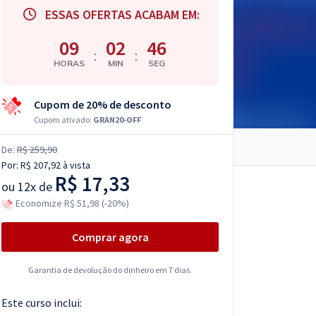
ESSAS OFERTAS ACABAM EM:
09
02
45
:
:
HORAS
MIN
SEG
Cupom de 20% de desconto
Cupom ativado:
GRAN20-OFF
De:
R$ 259,90
Por:
R$ 207,92
à vista
R$ 17,33
ou
12x de
Economize R$ 51,98 (-20%)
Comprar agora
Garantia de devolução do dinheiro em 7 dias.
Este curso inclui: