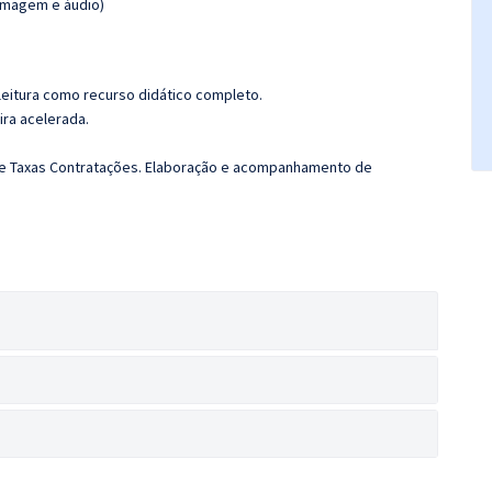
(imagem e áudio)
leitura como recurso didático completo.
ira acelerada.
s e Taxas Contratações. Elaboração e acompanhamento de