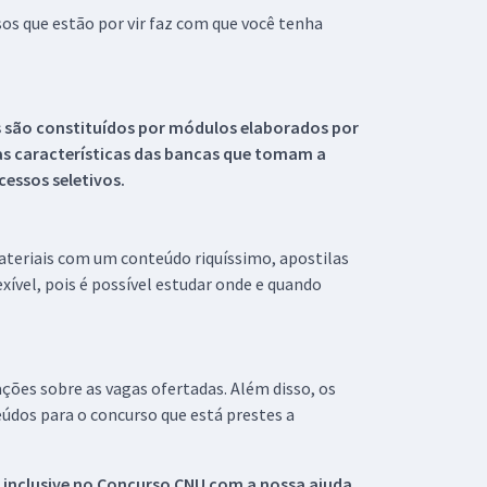
s que estão por vir faz com que você tenha
s são constituídos por módulos elaborados por
s características das bancas que tomam a
essos seletivos.
materiais com um conteúdo riquíssimo, apostilas
xível, pois é possível estudar onde e quando
ações sobre as vagas ofertadas. Além disso, os
údos para o concurso que está prestes a
 inclusive no
Concurso CNU
com a nossa ajuda.