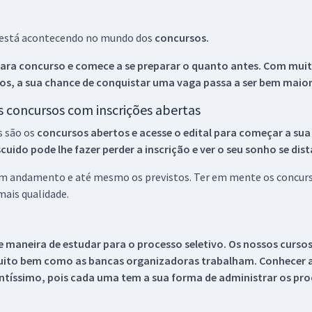
ue está acontecendo no mundo dos
concursos.
ara concurso e comece a se preparar o quanto antes. Com muita
os, a sua chance de conquistar uma vaga passa a ser bem maior
os concursos com inscrições abertas
s são os
concursos abertos e acesse o edital para começar a sua
ido pode lhe fazer perder a inscrição e ver o seu sonho se dis
 em andamento e até mesmo os previstos. Ter em mente os concurso
ais qualidade.
 maneira de estudar para o processo seletivo. Os nossos curso
uito bem como as bancas organizadoras trabalham. Conhecer a
tíssimo, pois cada uma tem a sua forma de administrar os proc