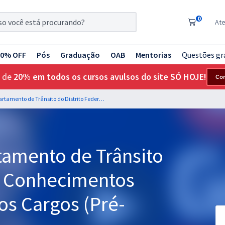
0
At
20% OFF
Pós
Graduação
OAB
Mentorias
Questões gr
 de
20% em todos os cursos avulsos do site SÓ HOJE!
Co
DETRAN DF - Departamento de Trânsito do Distrito Federal - Conhecimentos Básicos para Todos os Cargos (Pré-edital)
amento de Trânsito
 - Conhecimentos
os Cargos (Pré-