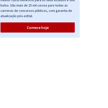
melhor custo benefício para os seus estudos e seu
bolso. São mais de 25 mil cursos para todas as
carreiras de concursos públicos, com garantia de
atualização pós-edital.
Comece hoje