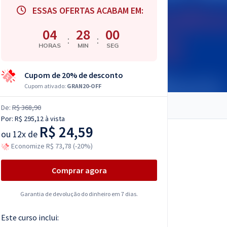
ESSAS OFERTAS ACABAM EM:
04
27
59
:
:
HORAS
MIN
SEG
Cupom de 20% de desconto
Cupom ativado:
GRAN20-OFF
De:
R$ 368,90
Por:
R$ 295,12
à vista
R$ 24,59
ou
12x de
Economize R$ 73,78 (-20%)
Comprar agora
Garantia de devolução do dinheiro em 7 dias.
Este curso inclui: