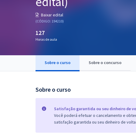
edital)
Pós
Baixar edital
Graduação
(CÓDIGO: 194210)
127
OAB
Horas de aula
Mentorias
Sobre o curso
Sobre o concurso
Questões grátis
Conteúdo gratuito
Blog
Sobre o curso
Aprovados
Satisfação garantida ou seu dinheiro de vo
Você poderá efetuar o cancelamento e obter 
Atendimento
satisfação garantida ou seu dinheiro de volta