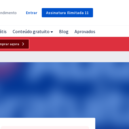
Assinatura
Ilimitada
11
endimento
Entrar
átis
Conteúdo gratuito
Blog
Aprovados
mprar agora